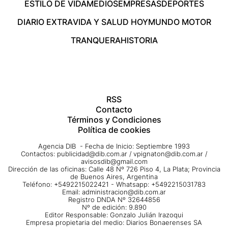
ESTILO DE VIDA
MEDIOS
EMPRESAS
DEPORTES
DIARIO EXTRA
VIDA Y SALUD HOY
MUNDO MOTOR
TRANQUERA
HISTORIA
RSS
Contacto
Términos y Condiciones
Política de cookies
Agencia DIB - Fecha de Inicio: Septiembre 1993
Contactos:
publicidad@dib.com.ar
/
vpignaton@dib.com.ar
/
avisosdib@gmail.com
Dirección de las oficinas: Calle 48 Nº 726 Piso 4, La Plata; Provincia
de Buenos Aires, Argentina
Teléfono: +5492215022421 - Whatsapp: +5492215031783
Email:
administracion@dib.com.ar
Registro DNDA Nº 32644856
Nº de edición: 9.890
Editor Responsable: Gonzalo Julián Irazoqui
Empresa propietaria del medio: Diarios Bonaerenses SA