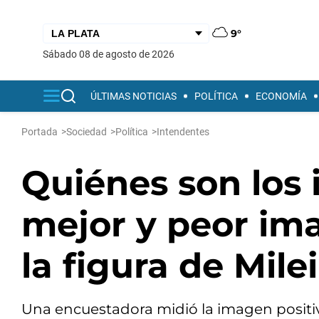
9°
sábado 08 de agosto de 2026
ÚLTIMAS NOTICIAS
POLÍTICA
ECONOMÍA
Portada
>
Sociedad
>
Política
>
Intendentes
Quiénes son los
mejor y peor im
la figura de Mil
Una encuestadora midió la imagen positiv