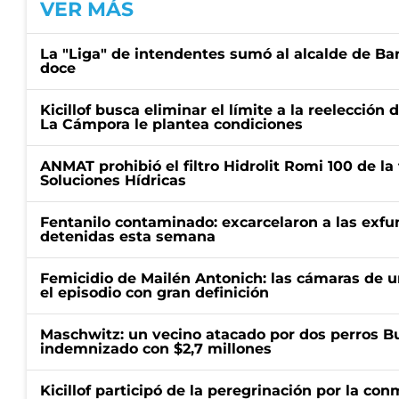
VER MÁS
La "Liga" de intendentes sumó al alcalde de Ba
doce
Kicillof busca eliminar el límite a la reelección 
La Cámpora le plantea condiciones
ANMAT prohibió el filtro Hidrolit Romi 100 de l
Soluciones Hídricas
Fentanilo contaminado: excarcelaron a las exf
detenidas esta semana
Femicidio de Mailén Antonich: las cámaras de u
el episodio con gran definición
Maschwitz: un vecino atacado por dos perros Bul
indemnizado con $2,7 millones
Kicillof participó de la peregrinación por la c