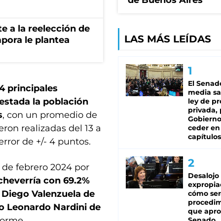
de Buenos Aires
te a la reelección de
LAS MÁS LEÍDAS
pora le plantea
El Senad
4 principales
media sa
estada la población
ley de p
privada, 
s
, con un promedio de
Gobierno
ron realizadas del 13 a
ceder en
capítulos
rror de +/- 4 puntos.
 de febrero 2024 por
Desalojo
cheverría con 69.2%
expropia
 Diego Valenzuela de
cómo ser
procedi
io Leonardo Nardini de
que apro
nforme.
Senado