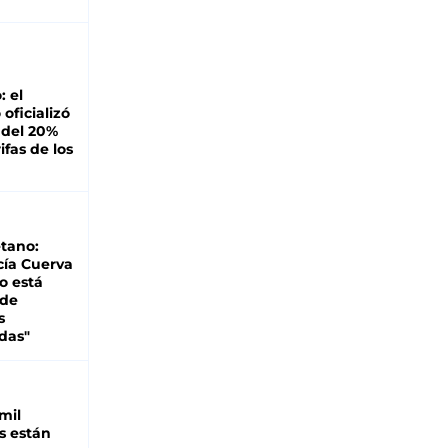
: el
oficializó
 del 20%
ifas de los
tano:
cía Cuerva
o está
 de
s
das"
mil
s están