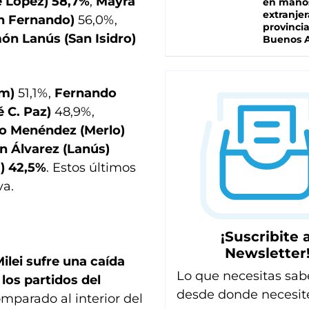
e López) 58,7%
,
Mayra
en mano
extranjer
n Fernando)
56,0%,
provinci
n Lanús (San Isidro)
Buenos A
am)
51,1%,
Fernando
é C. Paz)
48,9%,
o Menéndez (Merlo)
án Álvarez (Lanús)
) 42,5%
. Estos últimos
va.
¡Suscribite a
Newsletter
Milei sufre una caída
Lo que necesitas sab
los partidos del
desde donde necesit
mparado al interior del