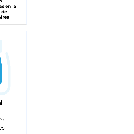
s
as en la
a de
ires
l
!
er,
es