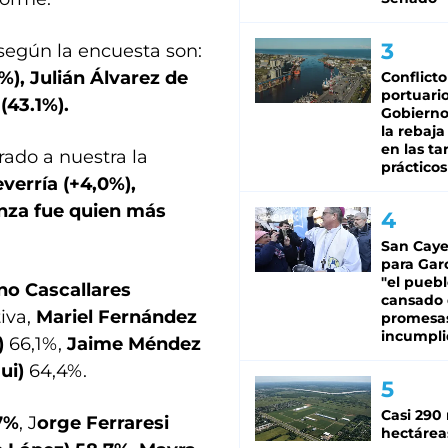
 según la encuesta son:
), Julián Álvarez de
Conflicto
portuario
(43.1%).
Gobierno 
la rebaja
en las tar
ado a nuestra la
prácticos
erría (+4,0%),
nza fue quien más
San Caye
para Gar
"el puebl
no Cascallares
cansado
iva,
Mariel Fernández
promesa
incumpli
)
66,1%,
Jaime Méndez
gui)
64,4%.
Casi 290 
,7%
, J
orge Ferraresi
hectárea