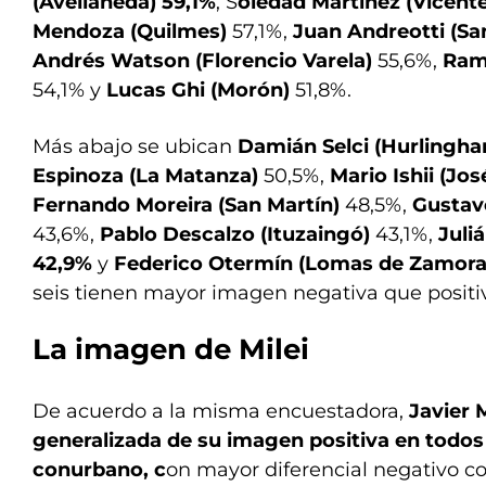
(Avellaneda) 59,1%
, S
oledad Martínez (Vicent
Mendoza (Quilmes)
57,1%,
Juan Andreotti (Sa
Andrés Watson (Florencio Varela)
55,6%,
Ramó
54,1% y
Lucas Ghi (Morón)
51,8%.
Más abajo se ubican
Damián Selci (Hurlingh
Espinoza (La Matanza)
50,5%,
Mario Ishii (Jos
Fernando Moreira (San Martín)
48,5%,
Gustav
43,6%,
Pablo Descalzo (Ituzaingó)
43,1%,
Juli
42,9%
y
Federico Otermín (Lomas de Zamora
seis tienen mayor imagen negativa que positi
La imagen de Milei
De acuerdo a la misma encuestadora,
Javier 
generalizada de su imagen positiva en todos 
conurbano, c
on mayor diferencial negativo co