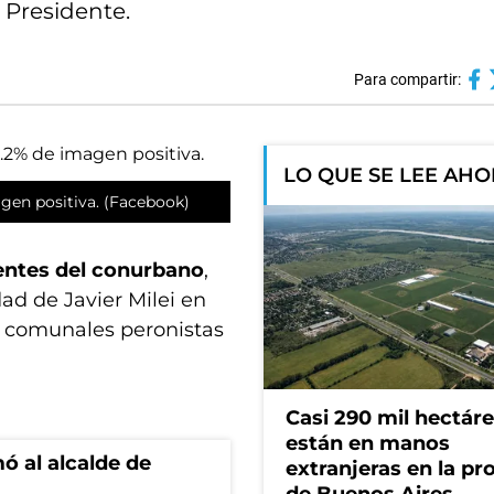
 Presidente.
Para compartir:
LO QUE SE LEE AH
gen positiva. (Facebook)
entes del conurbano
,
ad de Javier Milei en
es comunales peronistas
Casi 290 mil hectár
están en manos
ó al alcalde de
extranjeras en la pr