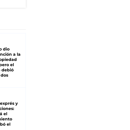
o dio
nción a la
ropiedad
pero el
 debió
 dos
 exprés y
ciones:
á el
miento
bó el