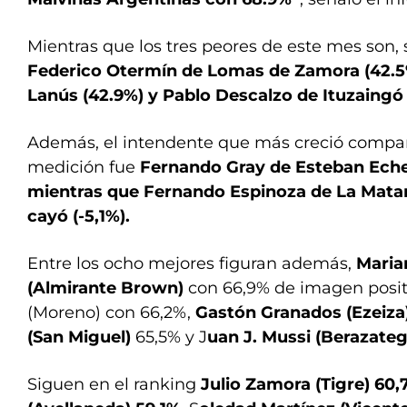
Mientras que los tres peores de este mes son,
Federico Otermín de Lomas de Zamora (42.5%
Lanús (42.9%) y Pablo Descalzo de Ituzaingó 
Además, el intendente que más creció compar
medición fue
Fernando Gray de Esteban Echev
mientras que Fernando Espinoza de La Mata
cayó (-5,1%).
Entre los ocho mejores figuran además,
Maria
(Almirante Brown)
con 66,9% de imagen posit
(Moreno) con 66,2%,
Gastón Granados (Ezeiza
(San Miguel)
65,5% y J
uan J. Mussi (Berazate
Siguen en el ranking
Julio Zamora (Tigre) 60