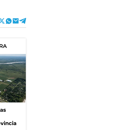
ORA
eas
ovincia