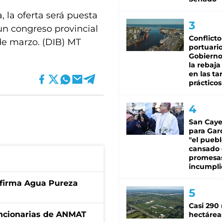
 la oferta será puesta
un congreso provincial
Conflicto
 de marzo. (DIB) MT
portuario
Gobierno 
la rebaja
en las tar
prácticos
San Caye
para Gar
"el puebl
cansado
promesa
incumpli
a firma Agua Pureza
Casi 290 
uncionarias de ANMAT
hectárea