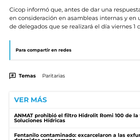
Cicop informó que, antes de dar una respuesta,
en consideración en asambleas internas y en 
de delegados que se realizará el día viernes 1
Para compartir en redes
Temas
Paritarias
VER MÁS
ANMAT prohibió el filtro Hidrolit Romi 100 de l
Soluciones Hídricas
Fentanilo contaminado: excarcelaron a las exf