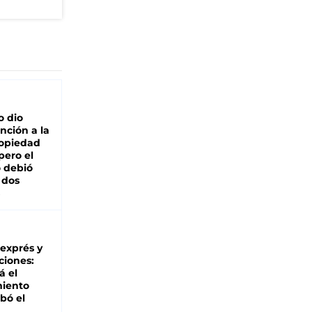
o dio
nción a la
ropiedad
pero el
 debió
 dos
 exprés y
ciones:
á el
miento
bó el