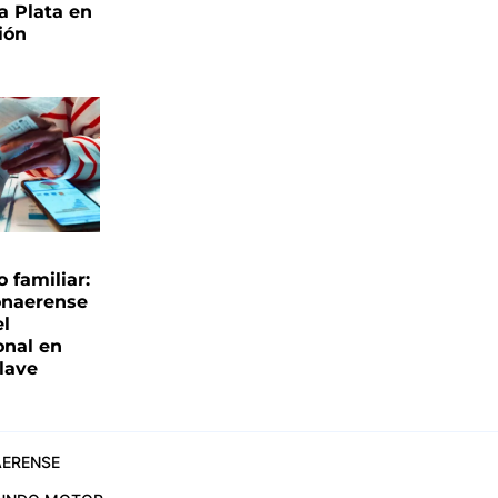
a Plata en
ión
familiar:
onaerense
el
onal en
clave
ERENSE