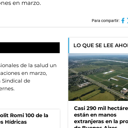
ones en marzo.
Para compartir:
LO QUE SE LEE AH
sionales de la salud un
iaciones en marzo,
 Sindical de
ernes.
Casi 290 mil hectár
están en manos
olit Romi 100 de la
extranjeras en la pr
s Hídricas