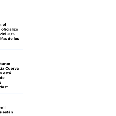
: el
oficializó
 del 20%
ifas de los
tano:
cía Cuerva
o está
 de
s
das"
mil
s están