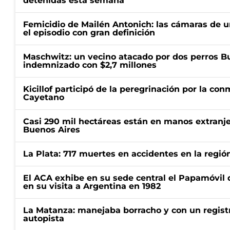
detenidas esta semana
Femicidio de Mailén Antonich: las cámaras de u
el episodio con gran definición
Maschwitz: un vecino atacado por dos perros Bul
indemnizado con $2,7 millones
Kicillof participó de la peregrinación por la c
Cayetano
Casi 290 mil hectáreas están en manos extranje
Buenos Aires
La Plata: 717 muertes en accidentes en la regió
El ACA exhibe en su sede central el Papamóvil 
en su visita a Argentina en 1982
La Matanza: manejaba borracho y con un regist
autopista