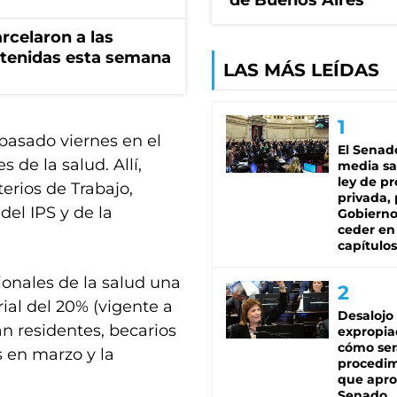
de Buenos Aires
rcelaron a las
tenidas esta semana
LAS MÁS LEÍDAS
l pasado viernes en el
El Senad
 de la salud. Allí,
media sa
ley de p
erios de Trabajo,
privada, 
el IPS y de la
Gobierno
ceder en
capítulos
sionales de la salud una
al del 20% (vigente a
Desalojo
án residentes, becarios
expropia
cómo ser
s en marzo y la
procedi
que apro
Senado