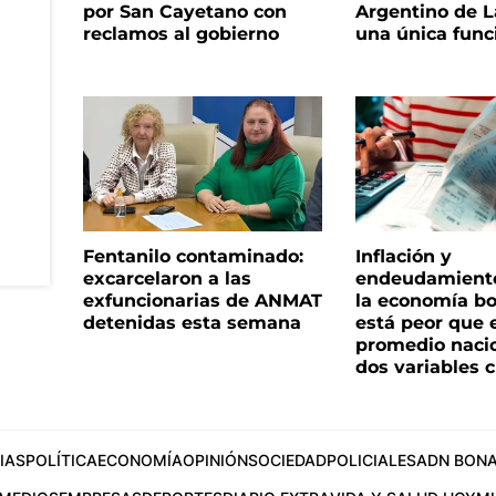
por San Cayetano con
Argentino de L
reclamos al gobierno
una única func
Fentanilo contaminado:
Inflación y
excarcelaron a las
endeudamiento 
exfuncionarias de ANMAT
la economía b
detenidas esta semana
está peor que 
promedio naci
dos variables 
IAS
POLÍTICA
ECONOMÍA
OPINIÓN
SOCIEDAD
POLICIALES
ADN BONA