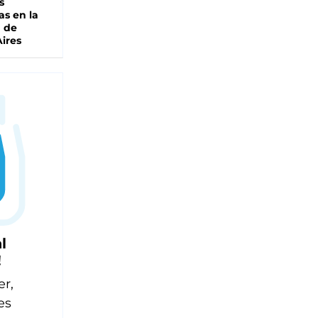
s
as en la
a de
ires
l
!
er,
es