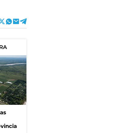
ORA
eas
ovincia