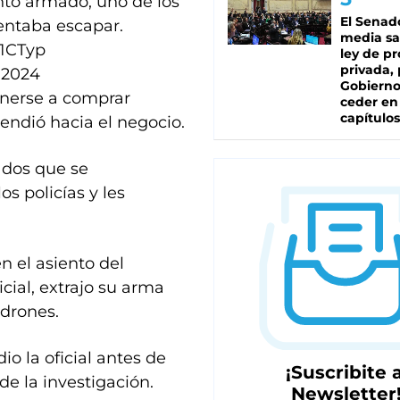
ento armado, uno de los
El Senad
entaba escapar.
media sa
91CTyp
ley de p
privada, 
 2024
Gobierno
tenerse a comprar
ceder en
capítulos
endió hacia el negocio.
ados que se
s policías y les
 el asiento del
cial, extrajo su arma
adrones.
dio la oficial antes de
¡Suscribite a
e la investigación.
Newsletter