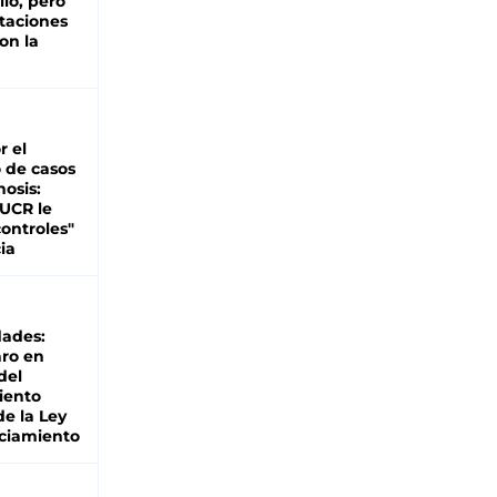
lio, pero
rtaciones
on la
d
r el
 de casos
nosis:
 UCR le
ontroles"
ia
dades:
ro en
del
iento
de la Ley
ciamiento