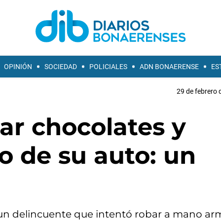
OPINIÓN
SOCIEDAD
POLICIALES
ADN BONAERENSE
ES
29 de febrero 
ar chocolates y
bo de su auto: un
 un delincuente que intentó robar a mano ar