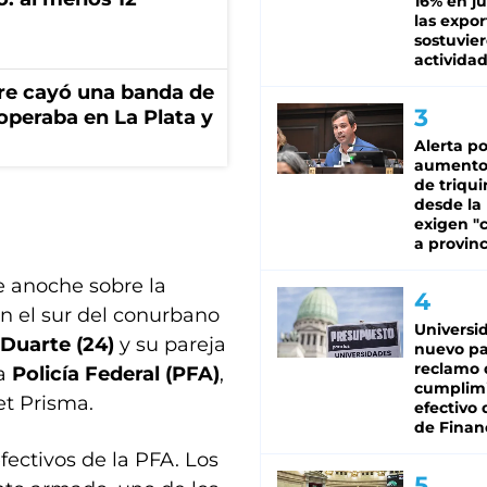
16% en ju
las expo
sostuvier
activida
re cayó una banda de
operaba en La Plata y
Alerta po
aumento
de triqui
desde la
exigen "c
a provinc
e anoche sobre la
en el sur del conurbano
Universi
Duarte (24)
y su pareja
nuevo pa
reclamo 
la
Policía Federal (PFA)
,
cumplim
et Prisma.
efectivo 
de Finan
fectivos de la PFA. Los