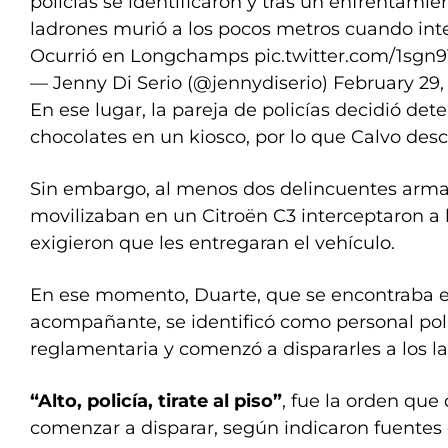
policías se identificaron y tras un enfrentami
ladrones murió a los pocos metros cuando int
Ocurrió en Longchamps
pic.twitter.com/1sgn
— Jenny Di Serio (@jennydiserio)
February 29,
En ese lugar, la pareja de policías decidió de
chocolates en un kiosco, por lo que Calvo desc
Sin embargo, al menos dos delincuentes arm
movilizaban en un Citroën C3 interceptaron a lo
exigieron que les entregaran el vehículo.
En ese momento, Duarte, que se encontraba en
acompañante, se identificó como personal poli
reglamentaria y comenzó a dispararles a los l
“Alto, policía, tirate al piso”
, fue la orden que 
comenzar a disparar, según indicaron fuentes d