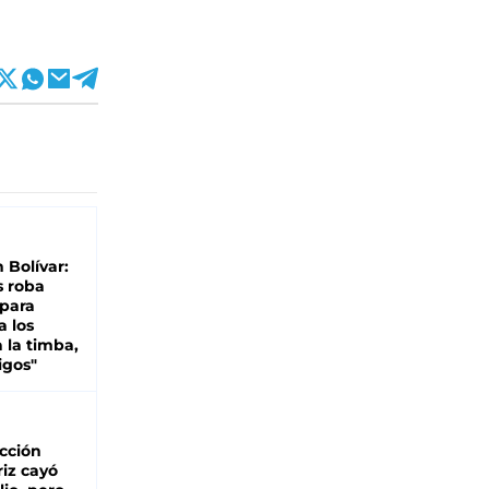
n Bolívar:
s roba
 para
a los
 la timba,
igos"
cción
iz cayó