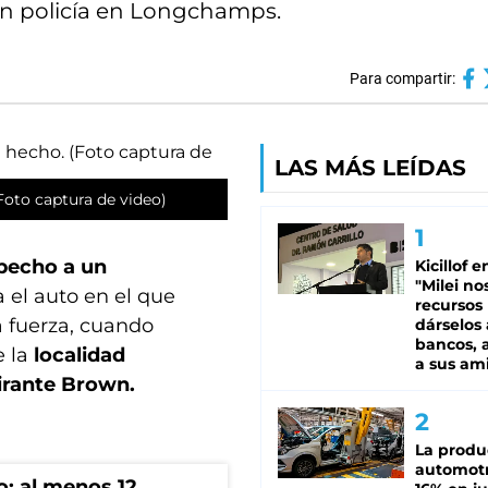
én policía en Longchamps.
Para compartir:
LAS MÁS LEÍDAS
oto captura de video)
 pecho a un
Kicillof e
"Milei no
 el auto en el que
recursos
a fuerza, cuando
dárselos 
bancos, a
e la
localidad
a sus am
irante Brown.
La produ
automotr
o: al menos 12