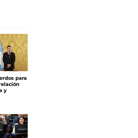
uerdos para
relación
a y