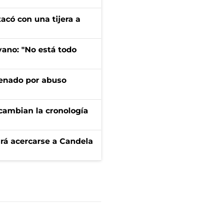
tacó con una tijera a
yano: "No está todo
denado por abuso
cambian la cronología
rá acercarse a Candela