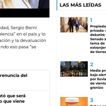
LAS MÁS LEÍDAS
Propied
dad, Sergio Berni
privada:
encia” en el país y lo
debatirá 
Senado s
lación y la devaluación
tema de 
uando eso pasa “se
extranjer
de tierra
Media pr
bajo aler
renuncia del
por lluvi
de viento
granizo
ntó que será
o que viene