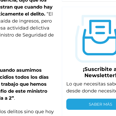
uencia, dijo que los
estran que cuando hay
icamente el delito.
“El
caída de ingresos, pero
sa actividad delictiva
inistro de Seguridad de
¡Suscribite a
uando asumimos
Newsletter
idios todos los días
Lo que necesitas sab
l trabajo que hemos
desde donde necesit
fío de este ministro
a a 2”
.
SABER MÁS
os delitos sino que hoy