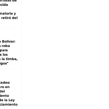
rtidas de
cida
matoria y
retiró del
n Bolívar:
s roba
 para
a los
 la timba,
igos"
dades:
ro en
del
iento
de la Ley
ciamiento