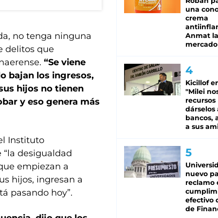
Roban pa
una cono
crema
antiinfla
da, no tenga ninguna
Anmat la 
mercado
e delitos que
onaerense.
“Se viene
 bajan los ingresos,
Kicillof e
us hijos no tienen
"Milei no
recursos
 robar y eso genera más
dárselos 
bancos, a
a sus am
l Instituto
e “la desigualdad
Universi
 que empiezan a
nuevo pa
s hijos, ingresan a
reclamo 
cumplim
tá pasando hoy”.
efectivo 
de Finan