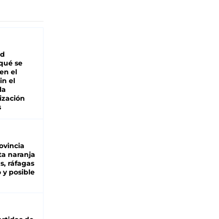
ad
 qué se
en el
in el
la
ización
s
ovincia
ta naranja
as, ráfagas
 y posible