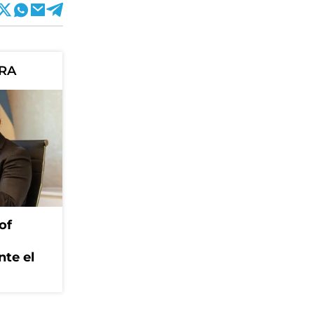
ORA
of
nte el