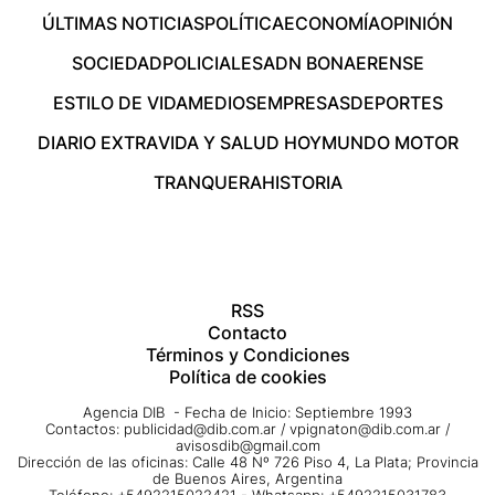
ÚLTIMAS NOTICIAS
POLÍTICA
ECONOMÍA
OPINIÓN
SOCIEDAD
POLICIALES
ADN BONAERENSE
ESTILO DE VIDA
MEDIOS
EMPRESAS
DEPORTES
DIARIO EXTRA
VIDA Y SALUD HOY
MUNDO MOTOR
TRANQUERA
HISTORIA
RSS
Contacto
Términos y Condiciones
Política de cookies
Agencia DIB - Fecha de Inicio: Septiembre 1993
Contactos:
publicidad@dib.com.ar
/
vpignaton@dib.com.ar
/
avisosdib@gmail.com
Dirección de las oficinas: Calle 48 Nº 726 Piso 4, La Plata; Provincia
de Buenos Aires, Argentina