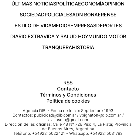
ÚLTIMAS NOTICIAS
POLÍTICA
ECONOMÍA
OPINIÓN
SOCIEDAD
POLICIALES
ADN BONAERENSE
ESTILO DE VIDA
MEDIOS
EMPRESAS
DEPORTES
DIARIO EXTRA
VIDA Y SALUD HOY
MUNDO MOTOR
TRANQUERA
HISTORIA
RSS
Contacto
Términos y Condiciones
Política de cookies
Agencia DIB - Fecha de Inicio: Septiembre 1993
Contactos:
publicidad@dib.com.ar
/
vpignaton@dib.com.ar
/
avisosdib@gmail.com
Dirección de las oficinas: Calle 48 Nº 726 Piso 4, La Plata; Provincia
de Buenos Aires, Argentina
Teléfono: +5492215022421 - Whatsapp: +5492215031783