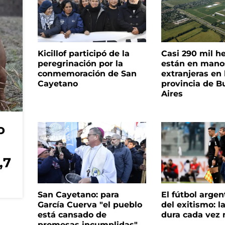
Kicillof participó de la
Casi 290 mil h
peregrinación por la
están en mano
conmemoración de San
extranjeras en 
Cayetano
provincia de B
Aires
o
,7
San Cayetano: para
El fútbol argen
García Cuerva "el pueblo
del exitismo: l
está cansado de
dura cada vez
promesas incumplidas"