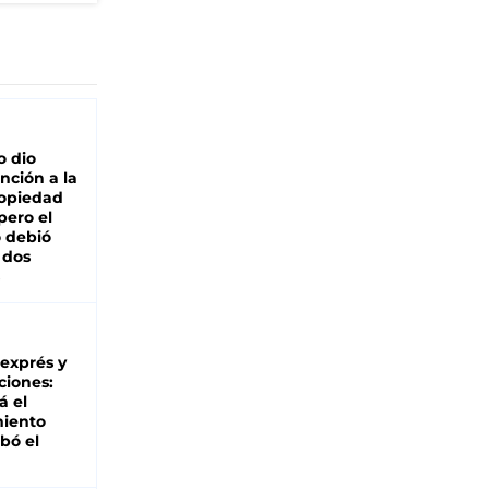
o dio
nción a la
ropiedad
pero el
 debió
 dos
 exprés y
ciones:
á el
miento
bó el