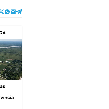
ORA
eas
ovincia