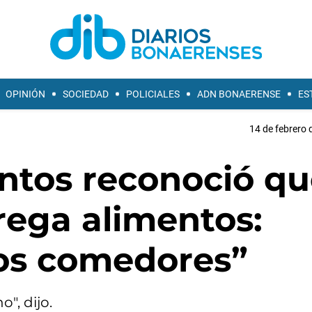
OPINIÓN
SOCIEDAD
POLICIALES
ADN BONAERENSE
ES
14 de febrero 
ntos reconoció qu
rega alimentos:
os comedores”
", dijo.