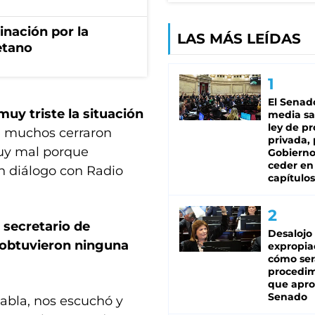
rinación por la
LAS MÁS LEÍDAS
etano
El Senad
uy triste la situación
media sa
ley de p
 muchos cerraron
privada, 
uy mal porque
Gobierno
ceder en
n diálogo con Radio
capítulos
secretario de
Desalojo
o obtuvieron ninguna
expropia
cómo ser
procedi
que apro
Senado
abla, nos escuchó y