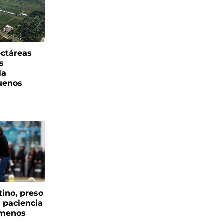
ectáreas
s
la
uenos
tino, preso
a paciencia
 menos