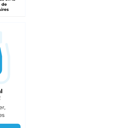
a de
ires
l
!
er,
es