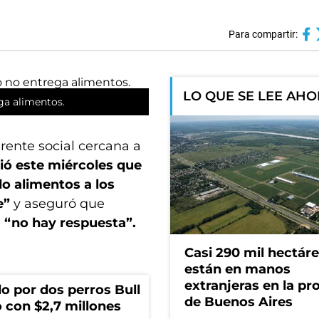
Para compartir:
LO QUE SE LEE AH
ga alimentos.
rente social cercana a
ió este miércoles que
do alimentos a los
e”
y aseguró que
e
“no hay respuesta”.
Casi 290 mil hectár
están en manos
extranjeras en la pr
o por dos perros Bull
de Buenos Aires
 con $2,7 millones