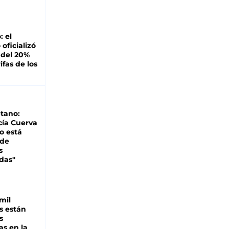
: el
oficializó
 del 20%
ifas de los
tano:
cía Cuerva
o está
 de
s
das"
mil
s están
s
as en la