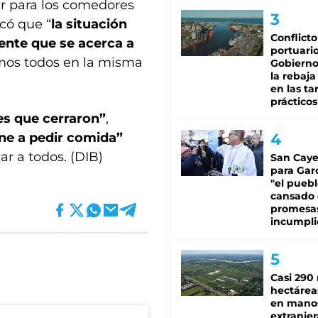
ar para los comedores
có que “
la situación
Conflicto
nte que se acerca a
portuario
mos todos en la misma
Gobierno 
la rebaja
en las tar
prácticos
s que cerraron”
,
ne a pedir comida”
r a todos. (DIB)
San Caye
para Gar
"el puebl
cansado
promesa
incumpli
Casi 290 
hectárea
en mano
extranjer