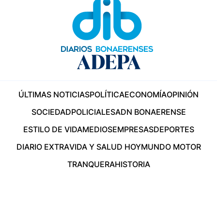
ÚLTIMAS NOTICIAS
POLÍTICA
ECONOMÍA
OPINIÓN
SOCIEDAD
POLICIALES
ADN BONAERENSE
ESTILO DE VIDA
MEDIOS
EMPRESAS
DEPORTES
DIARIO EXTRA
VIDA Y SALUD HOY
MUNDO MOTOR
TRANQUERA
HISTORIA