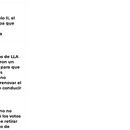
o II, el
pa que
a
s de LLA
ron un
 para que
as
 no
renovar el
e conducir
rno no
 los votos
e retirar
lo de