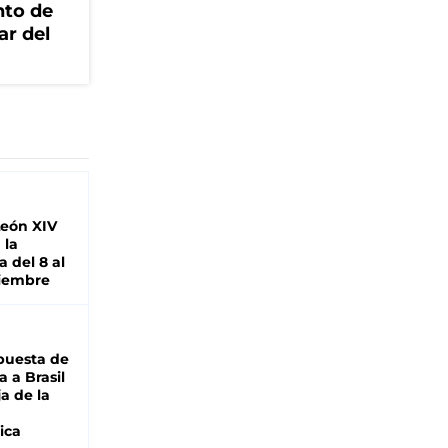
nto de
ar del
León XIV
 la
 del 8 al
viembre
puesta de
 a Brasil
ja de la
ica