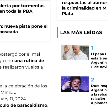
respuestas al aume
 alerta por tormentas
la criminalidad en M
 en toda la PBA
Plata
: nueva pista pone el
mboscada
LAS MÁS LEÍDAS
 postergó por el mal
El papa 
estará en
ngo con
una rutina de
Argentina
 realizaron vuelos a
11 de no
e la celebración de los
Dura res
Argentina
cgMImlJu
a la reba
ary 11, 2024
relación
diplomát
culo de paracaidismo
.