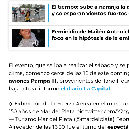
El tiempo: sube a naranja la
y se esperan vientos fuertes
Femicidio de Mailén Antonich
foco en la hipótesis de la e
El evento, que se iba a realizar el sábado y se
clima, comenzó cerca de las 16 de este domi
aviones Pampa III,
provenientes de Tandil, que
baja altura, informó
el diario La Capital
✈️ Exhibición de la Fuerza Aérea en el marco d
150 años de Mar del Plata
pic.twitter.com/Y2
— Turismo Mar del Plata (@mardelplata)
Febru
Alrededor de las 16.30 fue el turno del
espectá