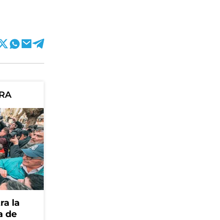
ORA
ra la
a de