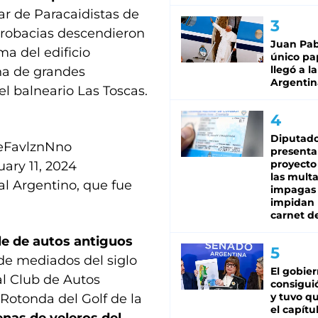
ar de Paracaidistas de
acrobacias descendieron
Juan Pabl
a del edificio
único pa
llegó a la
na de grandes
Argentin
el balneario Las Toscas.
Diputado
/eFavlznNno
presenta
proyecto
ary 11, 2024
las mult
al Argentino, que fue
impagas
impidan 
carnet d
le de autos antiguos
de mediados del siglo
El gobie
al Club de Autos
consiguió
y tuvo qu
 Rotonda del Golf de la
el capítu