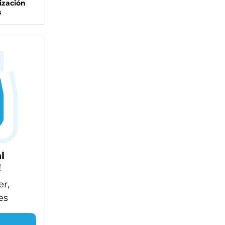
ización
s
l
!
er,
es