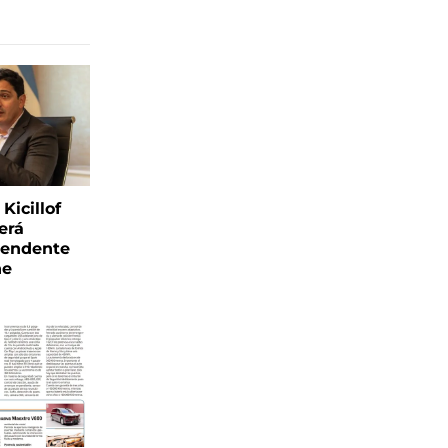
Kicillof
erá
tendente
ne