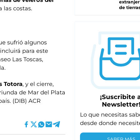
nas de veleros del
extranjer
de tierra
 las costas.
ue sufrió algunos
incluirá para este
seo Las Toscas,
a.
s Totora
, y el cierre,
iunda de Mar del Plata
¡Suscribite a
país. (DIB) ACR
Newsletter
Lo que necesitas sab
desde donde necesit
SABER MÁS