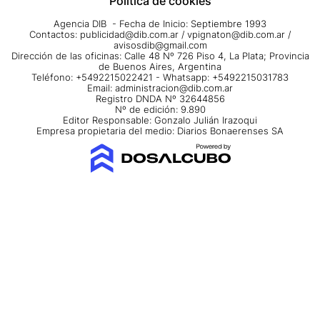
Política de cookies
Agencia DIB - Fecha de Inicio: Septiembre 1993
Contactos:
publicidad@dib.com.ar
/
vpignaton@dib.com.ar
/
avisosdib@gmail.com
Dirección de las oficinas: Calle 48 Nº 726 Piso 4, La Plata; Provincia
de Buenos Aires, Argentina
Teléfono: +5492215022421 - Whatsapp: +5492215031783
Email:
administracion@dib.com.ar
Registro DNDA Nº 32644856
Nº de edición: 9.890
Editor Responsable: Gonzalo Julián Irazoqui
Empresa propietaria del medio: Diarios Bonaerenses SA