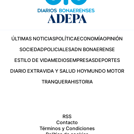
ÚLTIMAS NOTICIAS
POLÍTICA
ECONOMÍA
OPINIÓN
SOCIEDAD
POLICIALES
ADN BONAERENSE
ESTILO DE VIDA
MEDIOS
EMPRESAS
DEPORTES
DIARIO EXTRA
VIDA Y SALUD HOY
MUNDO MOTOR
TRANQUERA
HISTORIA
RSS
Contacto
Términos y Condiciones