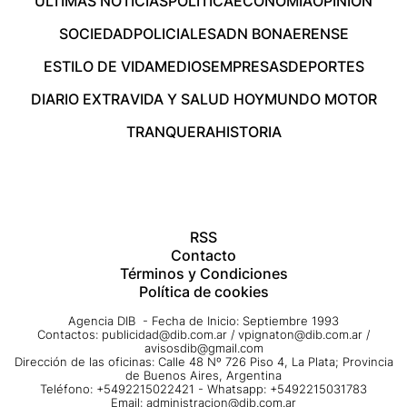
ÚLTIMAS NOTICIAS
POLÍTICA
ECONOMÍA
OPINIÓN
SOCIEDAD
POLICIALES
ADN BONAERENSE
ESTILO DE VIDA
MEDIOS
EMPRESAS
DEPORTES
DIARIO EXTRA
VIDA Y SALUD HOY
MUNDO MOTOR
TRANQUERA
HISTORIA
RSS
Contacto
Términos y Condiciones
Política de cookies
Agencia DIB - Fecha de Inicio: Septiembre 1993
Contactos:
publicidad@dib.com.ar
/
vpignaton@dib.com.ar
/
avisosdib@gmail.com
Dirección de las oficinas: Calle 48 Nº 726 Piso 4, La Plata; Provincia
de Buenos Aires, Argentina
Teléfono: +5492215022421 - Whatsapp: +5492215031783
Email:
administracion@dib.com.ar