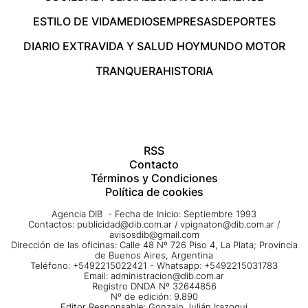
ESTILO DE VIDA
MEDIOS
EMPRESAS
DEPORTES
DIARIO EXTRA
VIDA Y SALUD HOY
MUNDO MOTOR
TRANQUERA
HISTORIA
RSS
Contacto
Términos y Condiciones
Política de cookies
Agencia DIB - Fecha de Inicio: Septiembre 1993
Contactos:
publicidad@dib.com.ar
/
vpignaton@dib.com.ar
/
avisosdib@gmail.com
Dirección de las oficinas: Calle 48 Nº 726 Piso 4, La Plata; Provincia
de Buenos Aires, Argentina
Teléfono: +5492215022421 - Whatsapp: +5492215031783
Email:
administracion@dib.com.ar
Registro DNDA Nº 32644856
Nº de edición: 9.890
Editor Responsable: Gonzalo Julián Irazoqui