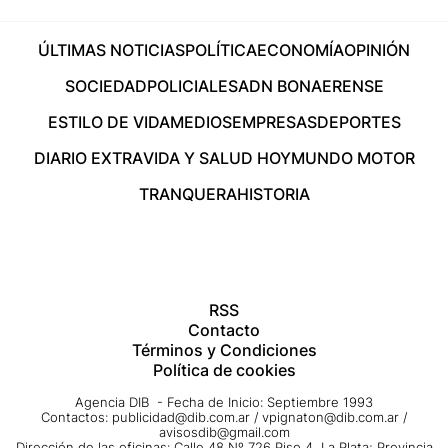
ÚLTIMAS NOTICIAS
POLÍTICA
ECONOMÍA
OPINIÓN
SOCIEDAD
POLICIALES
ADN BONAERENSE
ESTILO DE VIDA
MEDIOS
EMPRESAS
DEPORTES
DIARIO EXTRA
VIDA Y SALUD HOY
MUNDO MOTOR
TRANQUERA
HISTORIA
RSS
Contacto
Términos y Condiciones
Política de cookies
Agencia DIB - Fecha de Inicio: Septiembre 1993
Contactos:
publicidad@dib.com.ar
/
vpignaton@dib.com.ar
/
avisosdib@gmail.com
Dirección de las oficinas: Calle 48 Nº 726 Piso 4, La Plata; Provincia