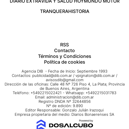
DIARIO EXTRA
VIDA Y SALUD HOY
MUNDO MOTOR
TRANQUERA
HISTORIA
RSS
Contacto
Términos y Condiciones
Política de cookies
Agencia DIB - Fecha de Inicio: Septiembre 1993
Contactos:
publicidad@dib.com.ar
/
vpignaton@dib.com.ar
/
avisosdib@gmail.com
Dirección de las oficinas: Calle 48 Nº 726 Piso 4, La Plata; Provincia
de Buenos Aires, Argentina
Teléfono: +5492215022421 - Whatsapp: +5492215031783
Email:
administracion@dib.com.ar
Registro DNDA Nº 32644856
Nº de edición: 9.890
Editor Responsable: Gonzalo Julián Irazoqui
Empresa propietaria del medio: Diarios Bonaerenses SA