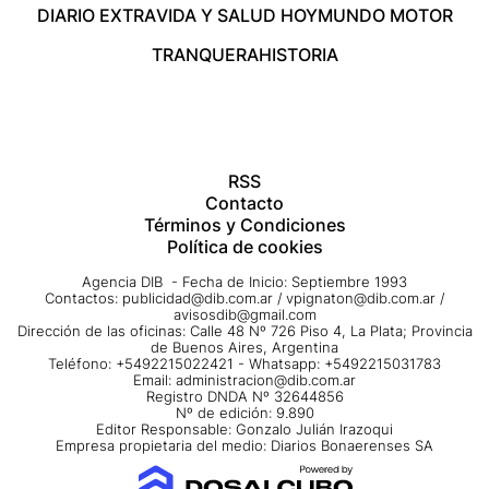
DIARIO EXTRA
VIDA Y SALUD HOY
MUNDO MOTOR
TRANQUERA
HISTORIA
RSS
Contacto
Términos y Condiciones
Política de cookies
Agencia DIB - Fecha de Inicio: Septiembre 1993
Contactos:
publicidad@dib.com.ar
/
vpignaton@dib.com.ar
/
avisosdib@gmail.com
Dirección de las oficinas: Calle 48 Nº 726 Piso 4, La Plata; Provincia
de Buenos Aires, Argentina
Teléfono: +5492215022421 - Whatsapp: +5492215031783
Email:
administracion@dib.com.ar
Registro DNDA Nº 32644856
Nº de edición: 9.890
Editor Responsable: Gonzalo Julián Irazoqui
Empresa propietaria del medio: Diarios Bonaerenses SA