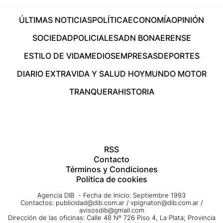
ÚLTIMAS NOTICIAS
POLÍTICA
ECONOMÍA
OPINIÓN
SOCIEDAD
POLICIALES
ADN BONAERENSE
ESTILO DE VIDA
MEDIOS
EMPRESAS
DEPORTES
DIARIO EXTRA
VIDA Y SALUD HOY
MUNDO MOTOR
TRANQUERA
HISTORIA
RSS
Contacto
Términos y Condiciones
Política de cookies
Agencia DIB - Fecha de Inicio: Septiembre 1993
Contactos:
publicidad@dib.com.ar
/
vpignaton@dib.com.ar
/
avisosdib@gmail.com
Dirección de las oficinas: Calle 48 Nº 726 Piso 4, La Plata; Provincia