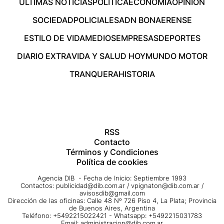
ÚLTIMAS NOTICIAS
POLÍTICA
ECONOMÍA
OPINIÓN
SOCIEDAD
POLICIALES
ADN BONAERENSE
ESTILO DE VIDA
MEDIOS
EMPRESAS
DEPORTES
DIARIO EXTRA
VIDA Y SALUD HOY
MUNDO MOTOR
TRANQUERA
HISTORIA
RSS
Contacto
Términos y Condiciones
Política de cookies
Agencia DIB - Fecha de Inicio: Septiembre 1993
Contactos:
publicidad@dib.com.ar
/
vpignaton@dib.com.ar
/
avisosdib@gmail.com
Dirección de las oficinas: Calle 48 Nº 726 Piso 4, La Plata; Provincia
de Buenos Aires, Argentina
Teléfono: +5492215022421 - Whatsapp: +5492215031783
Email:
administracion@dib.com.ar