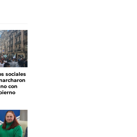
s sociales
 marcharon
ano con
bierno