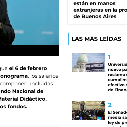
están en manos
extranjeras en la pr
de Buenos Aires
LAS MÁS LEÍDAS
Universi
 que
el 6 de febrero
nuevo pa
reclamo 
cronograma
, los salarios
cumplim
o componen, incluidas
efectivo 
de Finan
ondo Nacional de
aterial Didáctico,
los fondos.
El Senad
media sa
ley de p