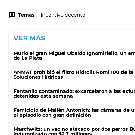
Temas
Incentivo docente
VER MÁS
Murió el gran Miguel Ubaldo Ignomiriello, un 
de La Plata
ANMAT prohibió el filtro Hidrolit Romi 100 de l
Soluciones Hídricas
Fentanilo contaminado: excarcelaron a las exf
detenidas esta semana
Femicidio de Mailén Antonich: las cámaras de u
el episodio con gran definición
Maschwitz: un vecino atacado por dos perros Bul
indemnizado con $2,7 millones