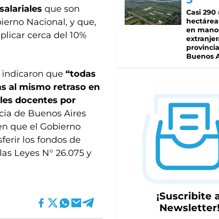
salariales
que son
Casi 290 
hectárea
ierno Nacional, y que,
en mano
plicar cerca del 10%
extranjer
provinci
Buenos A
e indicaron que
“todas
as al mismo retraso en
ales docentes por
ncia de Buenos Aires
en que el Gobierno
erir los fondos de
las Leyes N° 26.075 y
¡Suscribite a
Newsletter