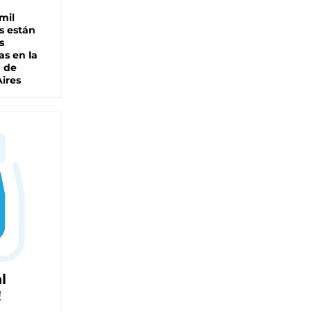
mil
s están
s
as en la
a de
ires
l
!