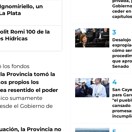
privada, 
Gobierno
Ignomiriello, un
ceder en
La Plata
capítulos
olit Romi 100 de la
s Hídricas
Desalojo
expropia
cómo ser
procedi
que apro
ó los fondos
Senado
,
la Provincia tomó la
os propios los
San Caye
ea resentido el poder
para Gar
ómico sumamente
"el puebl
cansado
desde el Gobierno de
promesa
incumpli
tuación, la Provincia no