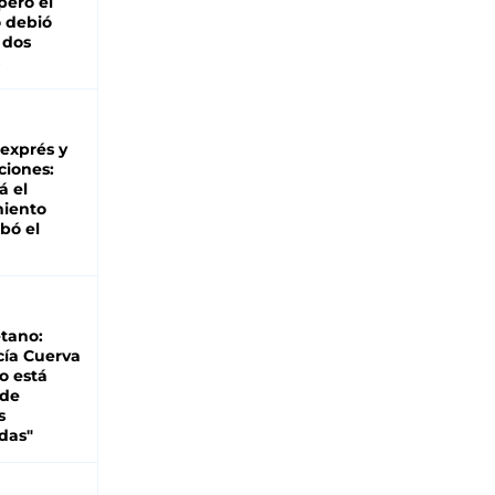
pero el
 debió
 dos
 exprés y
ciones:
á el
miento
bó el
tano:
cía Cuerva
o está
 de
s
das"