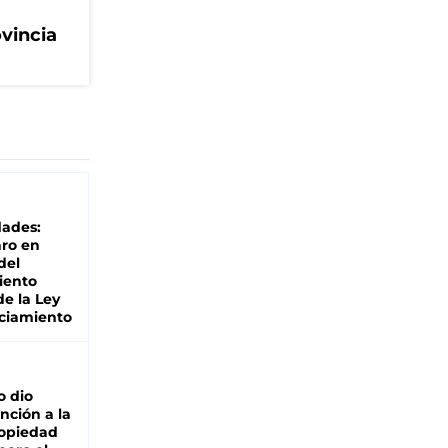
ovincia
dades:
ro en
del
iento
de la Ley
ciamiento
o dio
nción a la
ropiedad