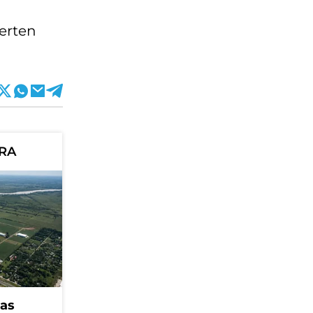
ierten
ORA
eas