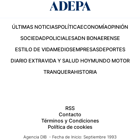
ÚLTIMAS NOTICIAS
POLÍTICA
ECONOMÍA
OPINIÓN
SOCIEDAD
POLICIALES
ADN BONAERENSE
ESTILO DE VIDA
MEDIOS
EMPRESAS
DEPORTES
DIARIO EXTRA
VIDA Y SALUD HOY
MUNDO MOTOR
TRANQUERA
HISTORIA
RSS
Contacto
Términos y Condiciones
Política de cookies
Agencia DIB - Fecha de Inicio: Septiembre 1993