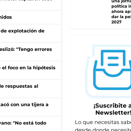
una jorn
política 
ahora ap
dar la pe
nidos
2027
de explotación de
eslizó: "Tengo errores
el foco en la hipótesis
de respuestas al
tacó con una tijera a
¡Suscribite a
Newsletter
Lo que necesitas sab
yano: "No está todo
desde donde necesit