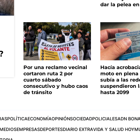
dar la pelea en
?
Por una reclamo vecinal
Hacía acrobaci
cortaron ruta 2 por
moto en plena c
cuarto sábado
subía a las rede
consecutivo y hubo caos
suspendieron l
de tránsito
hasta 2099
IAS
POLÍTICA
ECONOMÍA
OPINIÓN
SOCIEDAD
POLICIALES
ADN BONA
MEDIOS
EMPRESAS
DEPORTES
DIARIO EXTRA
VIDA Y SALUD HOY
M
STORIA