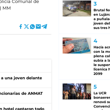
Policía Comunal de
B) MM
Brutal fe
en Luján
a puñala
joven de
sus tres 
Hacía ac
con la m
plena cal
subía a l
le suspe
licenica 
2099
 a una joven delante
La UCR
uncionarias de ANMAT
bonaere
renovó s
Convenc
n hotel captaron todo