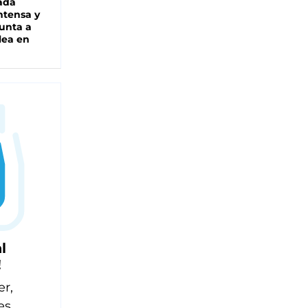
ada
intensa y
unta a
lea en
l
!
er,
es