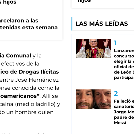
hijos
 hijos
rcelaron a las
LAS MÁS LEÍDAS
tenidas esta semana
Lanzaro
cia Comunal
y la
concurso
elegir la
 efectivos de la
oficial de
ico de Drogas Ilícitas
de León 
participa
n entre José Hernández
rense conocida como la
inoamericanos”
. Allí se
Falleció 
ína (medio ladrillo) y
sanatorio
ido un hombre quien
Jorge Mes
padre de
Messi