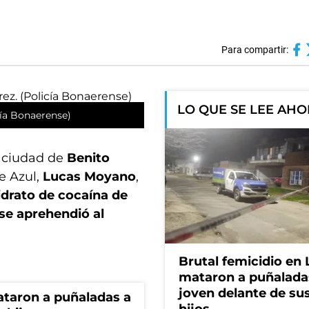
Para compartir:
LO QUE SE LEE AH
cía Bonaerense)
a ciudad de
Benito
e Azul,
Lucas Moyano
,
idrato de cocaína de
se aprehendió al
Brutal femicidio en 
mataron a puñalada
joven delante de sus
ataron a puñaladas a