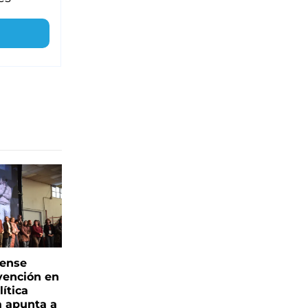
rense
vención en
ítica
a apunta a