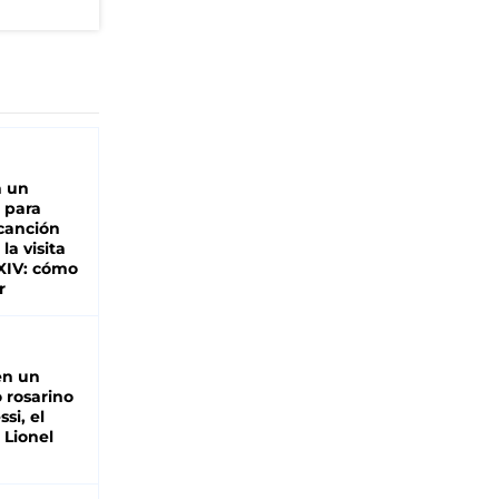
n un
 para
 canción
 la visita
XIV: cómo
r
en un
 rosarino
si, el
 Lionel