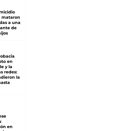
micidio
: mataron
das a una
lante de
hijos
robacia
oto en
le y la
as redes:
ndieron la
hasta
nse
u
ión en