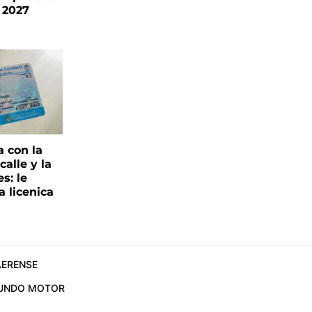
 2027
a con la
alle y la
s: le
a licenica
ERENSE
UNDO MOTOR