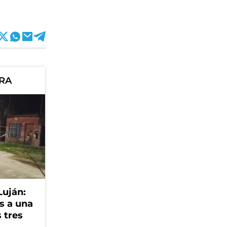
ORA
Luján:
s a una
 tres