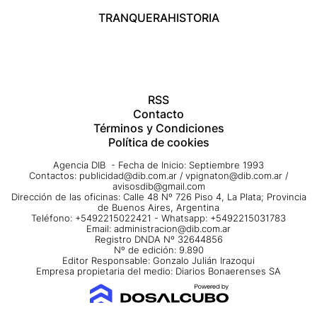
TRANQUERA
HISTORIA
RSS
Contacto
Términos y Condiciones
Política de cookies
Agencia DIB - Fecha de Inicio: Septiembre 1993
Contactos:
publicidad@dib.com.ar
/
vpignaton@dib.com.ar
/
avisosdib@gmail.com
Dirección de las oficinas: Calle 48 Nº 726 Piso 4, La Plata; Provincia
de Buenos Aires, Argentina
Teléfono: +5492215022421 - Whatsapp: +5492215031783
Email:
administracion@dib.com.ar
Registro DNDA Nº 32644856
Nº de edición: 9.890
Editor Responsable: Gonzalo Julián Irazoqui
Empresa propietaria del medio: Diarios Bonaerenses SA