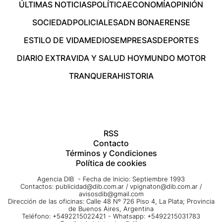
ÚLTIMAS NOTICIAS
POLÍTICA
ECONOMÍA
OPINIÓN
SOCIEDAD
POLICIALES
ADN BONAERENSE
ESTILO DE VIDA
MEDIOS
EMPRESAS
DEPORTES
DIARIO EXTRA
VIDA Y SALUD HOY
MUNDO MOTOR
TRANQUERA
HISTORIA
RSS
Contacto
Términos y Condiciones
Política de cookies
Agencia DIB - Fecha de Inicio: Septiembre 1993
Contactos:
publicidad@dib.com.ar
/
vpignaton@dib.com.ar
/
avisosdib@gmail.com
Dirección de las oficinas: Calle 48 Nº 726 Piso 4, La Plata; Provincia
de Buenos Aires, Argentina
Teléfono: +5492215022421 - Whatsapp: +5492215031783