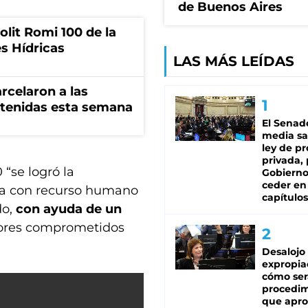
de Buenos Aires
olit Romi 100 de la
s Hídricas
LAS MÁS LEÍDAS
rcelaron a las
tenidas esta semana
El Senad
media sa
ley de p
privada, 
 “se logró la
Gobierno
ceder en
rza con recurso humano
capítulos
do,
con ayuda de un
tores comprometidos
Desalojo
expropia
cómo ser
procedi
que apro