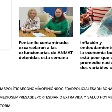
Fentanilo contaminado:
Inflación y
excarcelaron a las
endeudamiento 
exfuncionarias de ANMAT
la economía b
detenidas esta semana
está peor que 
promedio naci
dos variables 
IAS
POLÍTICA
ECONOMÍA
OPINIÓN
SOCIEDAD
POLICIALES
ADN BONA
MEDIOS
EMPRESAS
DEPORTES
DIARIO EXTRA
VIDA Y SALUD HOY
M
STORIA