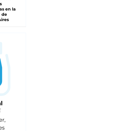
s
as en la
a de
ires
l
!
er,
es