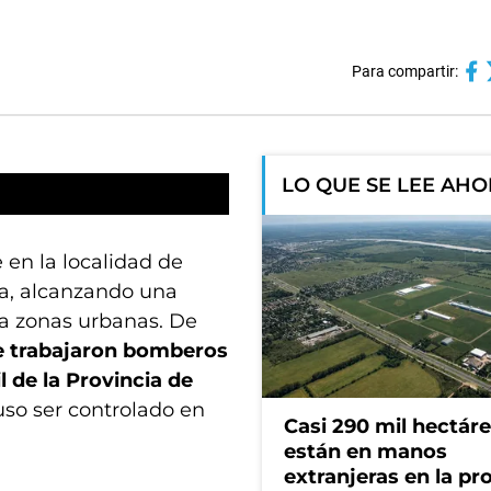
Para compartir:
LO QUE SE LEE AH
 en la localidad de
ra, alcanzando una
s a zonas urbanas. De
ue trabajaron bomberos
l de la Provincia de
uso ser controlado en
Casi 290 mil hectár
están en manos
extranjeras en la pr