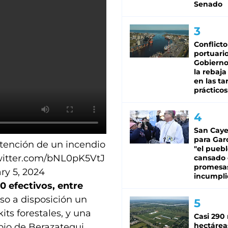
Senado
Conflicto
portuario
Gobierno 
la rebaja
en las tar
prácticos
San Caye
para Gar
ntención de un incendio
"el puebl
twitter.com/bNL0pK5VtJ
cansado
promesa
ry 5, 2024
incumpli
0 efectivos, entre
so a disposición un
its forestales, y una
Casi 290 
hectárea
io de Berazategui.