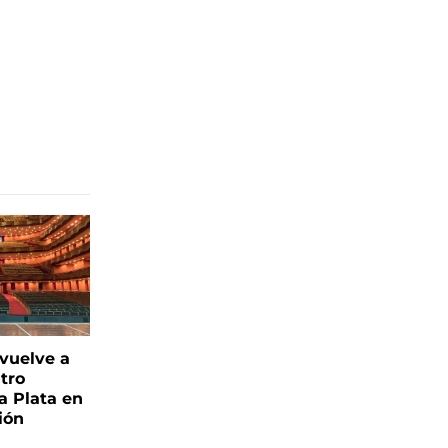
 vuelve a
atro
a Plata en
ión