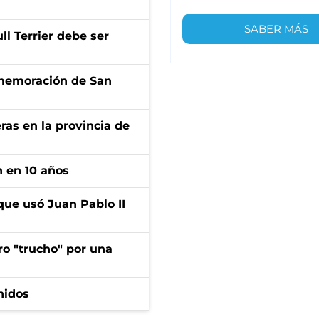
SABER MÁS
l Terrier debe ser
onmemoración de San
ras en la provincia de
n en 10 años
que usó Juan Pablo II
ro "trucho" por una
nidos