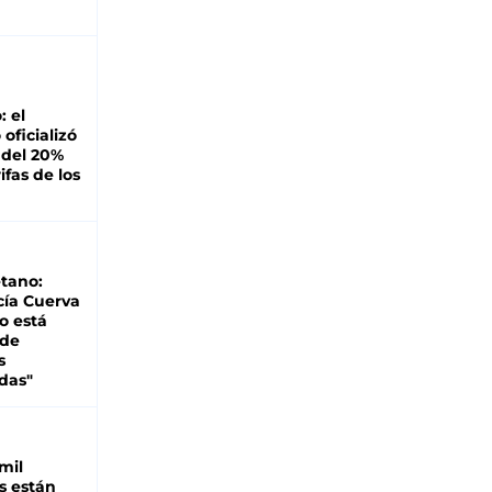
: el
oficializó
 del 20%
ifas de los
tano:
cía Cuerva
o está
 de
s
das"
mil
s están