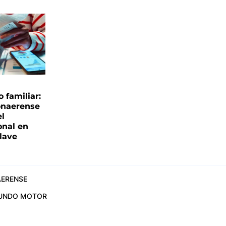
familiar:
onaerense
el
onal en
clave
ERENSE
UNDO MOTOR