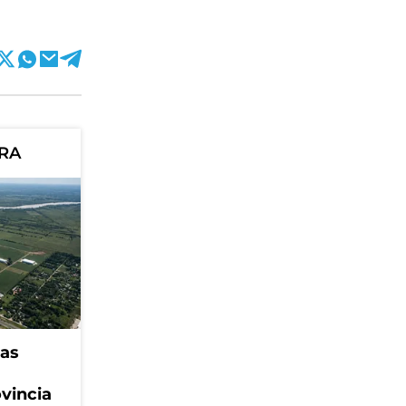
ORA
eas
ovincia