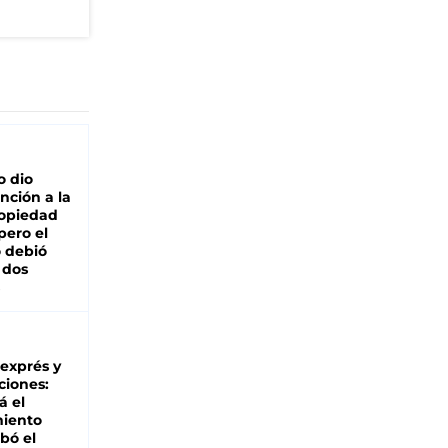
o dio
nción a la
ropiedad
pero el
 debió
 dos
 exprés y
ciones:
á el
miento
bó el