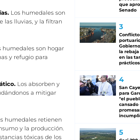
que apro
Senado
as.
Los humedales son
as lluvias, y la filtran
Conflicto
portuario
Gobierno 
 humedales son hogar
la rebaja
as y refugio para
en las tar
prácticos
ático.
Los absorben y
San Caye
udándonos a mitigar
para Gar
"el puebl
cansado
promesa
incumpli
s humedales retienen
nsumo y la producción.
stancias tóxicas de los