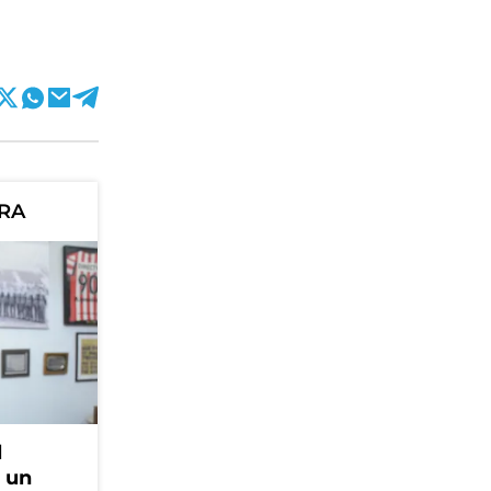
ORA
l
, un