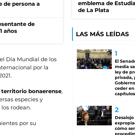
emblema de Estudi
e de persona a
de La Plata
esentante de
1 años
LAS MÁS LEÍDAS
el Día Mundial de los
El Senad
media sa
ernacional por la
ley de p
2021.
privada, 
Gobierno
ceder en
 territorio bonaerense
,
capítulos
ersas especies y
 los rodean.
Desalojo
uientes por su
expropia
cómo ser
procedi