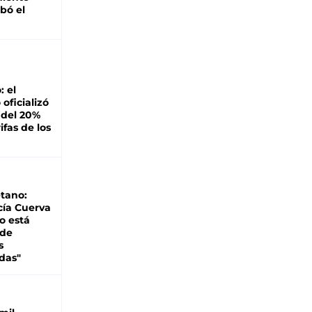
bó el
: el
oficializó
 del 20%
ifas de los
tano:
cía Cuerva
o está
 de
s
das"