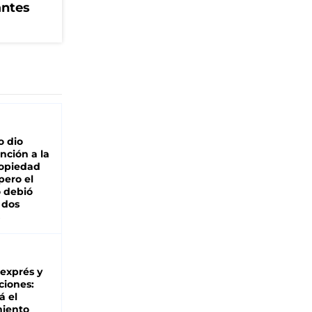
antes
o dio
nción a la
ropiedad
pero el
 debió
 dos
 exprés y
ciones:
á el
miento