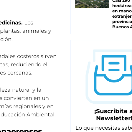
Casi 290 
hectárea
en mano
extranjer
provinci
edicinas.
Los
Buenos A
lantas, animales y
ción.
ales costeros sirven
tas, reduciendo el
es cercanas.
leza natural y la
os convierten en un
omías regionales y en
¡Suscribite a
 Educación Ambiental.
Newsletter
Lo que necesitas sab
onaerenses