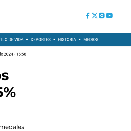
TILO DE VIDA
DEPORTES
HISTORIA
MEDIOS
de 2024 - 15:58
os
5%
umedales