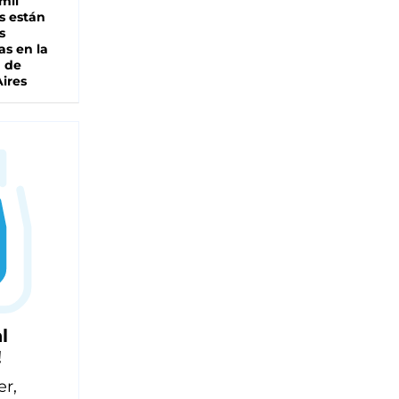
mil
s están
s
as en la
a de
ires
l
!
er,