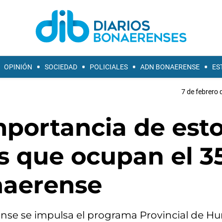
OPINIÓN
SOCIEDAD
POLICIALES
ADN BONAERENSE
ES
7 de febrero 
mportancia de est
s que ocupan el 3
onaerense
nse se impulsa el programa Provincial de H