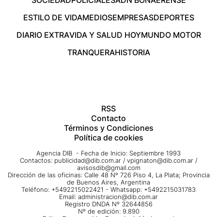
ESTILO DE VIDA
MEDIOS
EMPRESAS
DEPORTES
DIARIO EXTRA
VIDA Y SALUD HOY
MUNDO MOTOR
TRANQUERA
HISTORIA
RSS
Contacto
Términos y Condiciones
Política de cookies
Agencia DIB - Fecha de Inicio: Septiembre 1993
Contactos:
publicidad@dib.com.ar
/
vpignaton@dib.com.ar
/
avisosdib@gmail.com
Dirección de las oficinas: Calle 48 Nº 726 Piso 4, La Plata; Provincia
de Buenos Aires, Argentina
Teléfono: +5492215022421 - Whatsapp: +5492215031783
Email:
administracion@dib.com.ar
Registro DNDA Nº 32644856
Nº de edición: 9.890