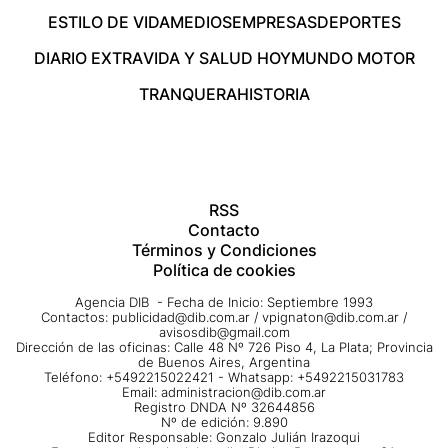
ESTILO DE VIDA
MEDIOS
EMPRESAS
DEPORTES
DIARIO EXTRA
VIDA Y SALUD HOY
MUNDO MOTOR
TRANQUERA
HISTORIA
RSS
Contacto
Términos y Condiciones
Política de cookies
Agencia DIB - Fecha de Inicio: Septiembre 1993
Contactos:
publicidad@dib.com.ar
/
vpignaton@dib.com.ar
/
avisosdib@gmail.com
Dirección de las oficinas: Calle 48 Nº 726 Piso 4, La Plata; Provincia
de Buenos Aires, Argentina
Teléfono: +5492215022421 - Whatsapp: +5492215031783
Email:
administracion@dib.com.ar
Registro DNDA Nº 32644856
Nº de edición: 9.890
Editor Responsable: Gonzalo Julián Irazoqui