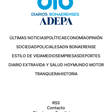
ÚLTIMAS NOTICIAS
POLÍTICA
ECONOMÍA
OPINIÓN
SOCIEDAD
POLICIALES
ADN BONAERENSE
ESTILO DE VIDA
MEDIOS
EMPRESAS
DEPORTES
DIARIO EXTRA
VIDA Y SALUD HOY
MUNDO MOTOR
TRANQUERA
HISTORIA
RSS
Contacto