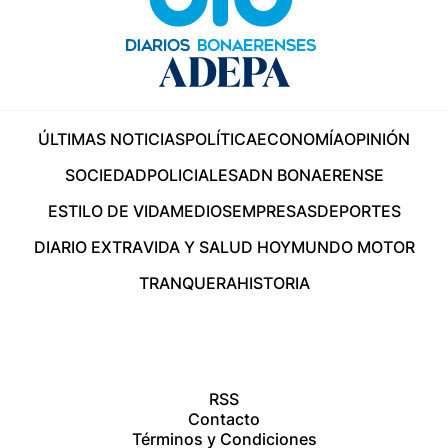
ÚLTIMAS NOTICIAS
POLÍTICA
ECONOMÍA
OPINIÓN
SOCIEDAD
POLICIALES
ADN BONAERENSE
ESTILO DE VIDA
MEDIOS
EMPRESAS
DEPORTES
DIARIO EXTRA
VIDA Y SALUD HOY
MUNDO MOTOR
TRANQUERA
HISTORIA
RSS
Contacto
Términos y Condiciones