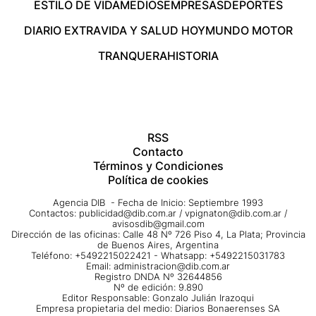
ESTILO DE VIDA
MEDIOS
EMPRESAS
DEPORTES
DIARIO EXTRA
VIDA Y SALUD HOY
MUNDO MOTOR
TRANQUERA
HISTORIA
RSS
Contacto
Términos y Condiciones
Política de cookies
Agencia DIB - Fecha de Inicio: Septiembre 1993
Contactos:
publicidad@dib.com.ar
/
vpignaton@dib.com.ar
/
avisosdib@gmail.com
Dirección de las oficinas: Calle 48 Nº 726 Piso 4, La Plata; Provincia
de Buenos Aires, Argentina
Teléfono: +5492215022421 - Whatsapp: +5492215031783
Email:
administracion@dib.com.ar
Registro DNDA Nº 32644856
Nº de edición: 9.890
Editor Responsable: Gonzalo Julián Irazoqui
Empresa propietaria del medio: Diarios Bonaerenses SA