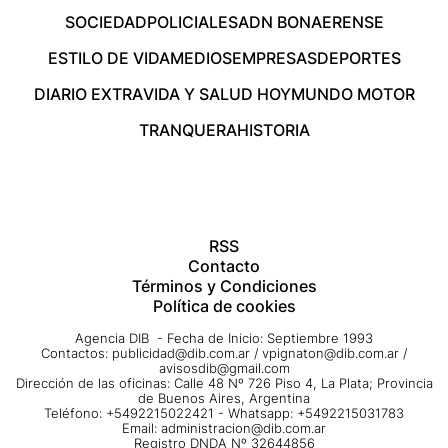
SOCIEDAD
POLICIALES
ADN BONAERENSE
ESTILO DE VIDA
MEDIOS
EMPRESAS
DEPORTES
DIARIO EXTRA
VIDA Y SALUD HOY
MUNDO MOTOR
TRANQUERA
HISTORIA
RSS
Contacto
Términos y Condiciones
Política de cookies
Agencia DIB - Fecha de Inicio: Septiembre 1993
Contactos:
publicidad@dib.com.ar
/
vpignaton@dib.com.ar
/
avisosdib@gmail.com
Dirección de las oficinas: Calle 48 Nº 726 Piso 4, La Plata; Provincia
de Buenos Aires, Argentina
Teléfono: +5492215022421 - Whatsapp: +5492215031783
Email:
administracion@dib.com.ar
Registro DNDA Nº 32644856