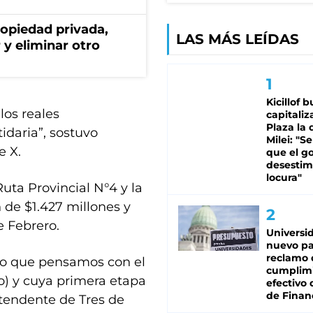
ropiedad privada,
LAS MÁS LEÍDAS
 y eliminar otro
Kicillof 
los reales
capitaliz
Plaza la 
idaria”, sostuvo
Milei: "S
e X.
que el g
desestim
locura"
Ruta Provincial N°4 y la
 de $1.427 millones y
e Febrero.
Universi
nuevo pa
reclamo 
to que pensamos con el
cumplim
) y cuya primera etapa
efectivo 
de Finan
ntendente de Tres de