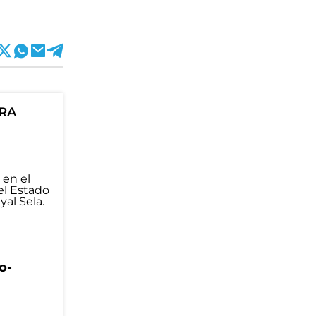
ORA
o-