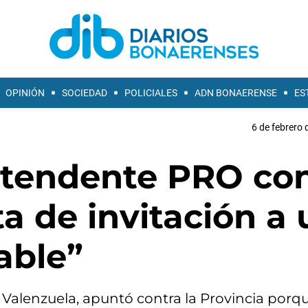
OPINIÓN
SOCIEDAD
POLICIALES
ADN BONAERENSE
ES
6 de febrero 
intendente PRO co
lta de invitación a
able”
 Valenzuela, apuntó contra la Provincia porq