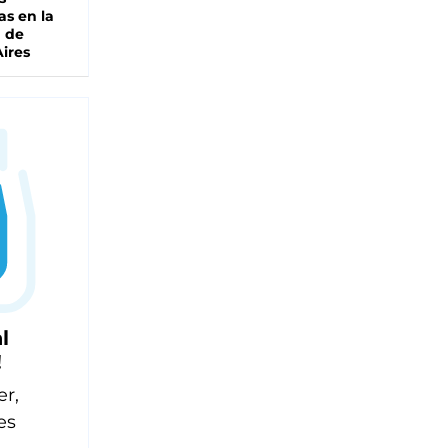
as en la
a de
ires
l
!
er,
es