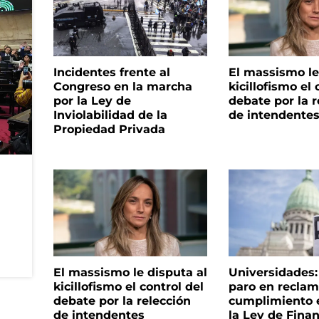
Incidentes frente al
El massismo le
Congreso en la marcha
kicillofismo el 
por la Ley de
debate por la r
Inviolabilidad de la
de intendente
Propiedad Privada
El massismo le disputa al
Universidades
kicillofismo el control del
paro en reclam
debate por la relección
cumplimiento e
de intendentes
la Ley de Fina