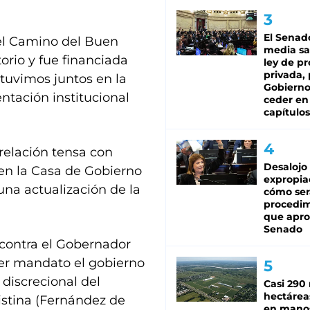
El Senad
 el Camino del Buen
media sa
orio y fue financiada
ley de p
privada, 
stuvimos juntos en la
Gobierno
entación institucional
ceder en
capítulos
elación tensa con
Desalojo
o en la Casa de Gobierno
expropia
una actualización de la
cómo ser
procedi
que apro
Senado
 contra el Gobernador
mer mandato el gobierno
 discrecional del
Casi 290 
hectárea
istina (Fernández de
en mano