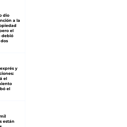
o dio
nción a la
ropiedad
pero el
 debió
 dos
 exprés y
ciones:
á el
miento
bó el
mil
s están
s