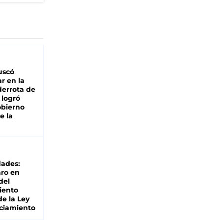
buscó
ar en la
derrota de
e logró
obierno
e la
dades:
ro en
del
iento
de la Ley
ciamiento