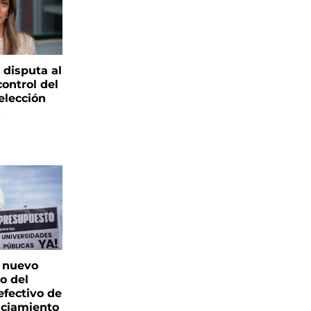
 disputa al
control del
elección
s
: nuevo
o del
fectivo de
nciamiento