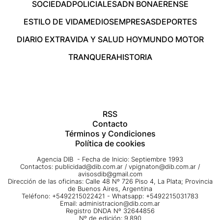
SOCIEDAD
POLICIALES
ADN BONAERENSE
ESTILO DE VIDA
MEDIOS
EMPRESAS
DEPORTES
DIARIO EXTRA
VIDA Y SALUD HOY
MUNDO MOTOR
TRANQUERA
HISTORIA
RSS
Contacto
Términos y Condiciones
Política de cookies
Agencia DIB - Fecha de Inicio: Septiembre 1993
Contactos:
publicidad@dib.com.ar
/
vpignaton@dib.com.ar
/
avisosdib@gmail.com
Dirección de las oficinas: Calle 48 Nº 726 Piso 4, La Plata; Provincia
de Buenos Aires, Argentina
Teléfono: +5492215022421 - Whatsapp: +5492215031783
Email:
administracion@dib.com.ar
Registro DNDA Nº 32644856
Nº de edición: 9.890