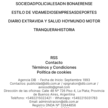
SOCIEDAD
POLICIALES
ADN BONAERENSE
ESTILO DE VIDA
MEDIOS
EMPRESAS
DEPORTES
DIARIO EXTRA
VIDA Y SALUD HOY
MUNDO MOTOR
TRANQUERA
HISTORIA
RSS
Contacto
Términos y Condiciones
Política de cookies
Agencia DIB - Fecha de Inicio: Septiembre 1993
Contactos:
publicidad@dib.com.ar
/
vpignaton@dib.com.ar
/
avisosdib@gmail.com
Dirección de las oficinas: Calle 48 Nº 726 Piso 4, La Plata; Provincia
de Buenos Aires, Argentina
Teléfono: +5492215022421 - Whatsapp: +5492215031783
Email:
administracion@dib.com.ar
Registro DNDA Nº 32644856