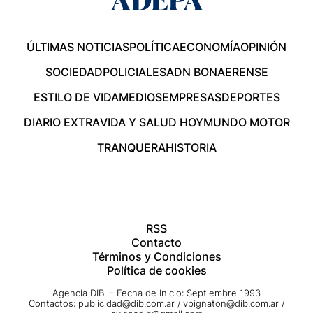
ÚLTIMAS NOTICIAS
POLÍTICA
ECONOMÍA
OPINIÓN
SOCIEDAD
POLICIALES
ADN BONAERENSE
ESTILO DE VIDA
MEDIOS
EMPRESAS
DEPORTES
DIARIO EXTRA
VIDA Y SALUD HOY
MUNDO MOTOR
TRANQUERA
HISTORIA
RSS
Contacto
Términos y Condiciones
Política de cookies
Agencia DIB - Fecha de Inicio: Septiembre 1993
Contactos:
publicidad@dib.com.ar
/
vpignaton@dib.com.ar
/