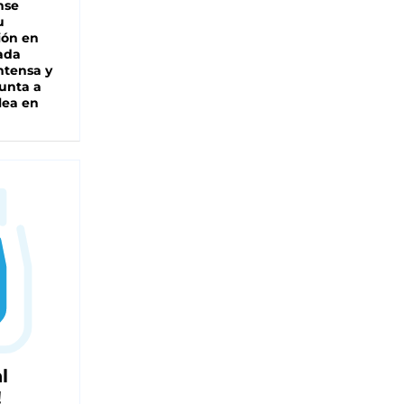
nse
u
ión en
ada
intensa y
unta a
lea en
l
!