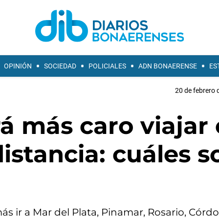
OPINIÓN
SOCIEDAD
POLICIALES
ADN BONAERENSE
ES
20 de febrero 
á más caro viajar
distancia: cuáles s
ás ir a Mar del Plata, Pinamar, Rosario, Córd