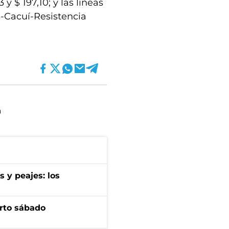
 y $ 197,10; y las líneas
-Cacuí-Resistencia
a
s y peajes: los
arto sábado