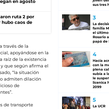
joven de
llegan en agosto
sus tres 
aron ruta 2 por
y hubo caos de
La decisi
familia M
el último
Rosario a
papá de 
a través de la
icial, apoyándose en la
 raíz de la existencia
Hacía ac
con la m
” y que según afirma el
plena cal
ado, “la situación
subía a l
le suspe
o admiten dilación
licenica 
icioso de
2099
ntes”.
os de transporte
La UCR