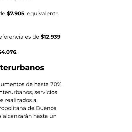
 de
$7.905
, equivalente
 referencia es de
$12.939
.
$4.076
.
nterurbanos
 aumentos de hasta 70%
interurbanos, servicios
s realizados a
tropolitana de Buenos
s alcanzarán hasta un