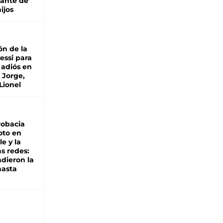
lante de
hijos
ón de la
essi para
 adiós en
 Jorge,
Lionel
robacia
oto en
le y la
as redes:
ndieron la
hasta