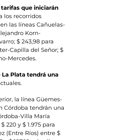
tarifas que iniciarán
a los recorridos
 en las líneas Cañuelas-
Alejandro Korn-
arro; $ 243,98 para
ster-Capilla del Señor; $
eno-Mercedes.
e La Plata tendrá una
actuales.
erior, la línea Güemes-
 en Córdoba tendrán una
Córdoba-Villa María
 $ 220 y $ 1.975 para
 (Entre Ríos) entre $