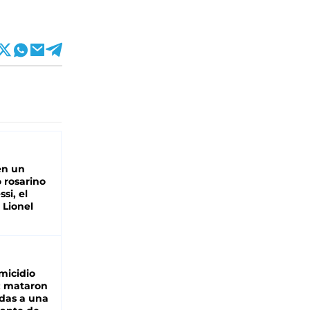
en un
 rosarino
si, el
 Lionel
micidio
: mataron
das a una