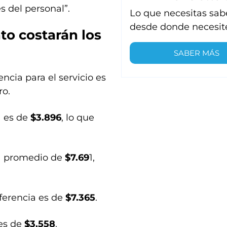
s del personal”.
Lo que necesitas sab
desde donde necesit
to costarán los
SABER MÁS
rencia para el servicio es
ro.
ia es de
$3.896
, lo que
ifa promedio de
$7.69
1,
referencia es de
$7.365
.
 es de
$3.558
.