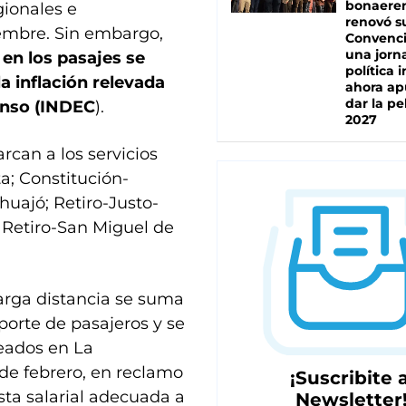
bonaere
gionales e
renovó s
iembre. Sin embargo,
Convenc
una jorn
en los pasajes se
política 
a inflación relevada
ahora ap
dar la pe
Censo (INDEC
).
2027
rcan a los servicios
a; Constitución-
uajó; Retiro-Justo-
y Retiro-San Miguel de
larga distancia se suma
sporte de pasajeros y se
eados en La
de febrero, en reclamo
¡Suscribite a
esta salarial adecuada a
Newsletter