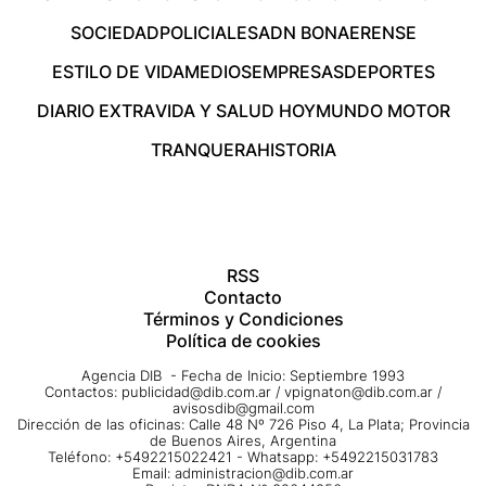
SOCIEDAD
POLICIALES
ADN BONAERENSE
ESTILO DE VIDA
MEDIOS
EMPRESAS
DEPORTES
DIARIO EXTRA
VIDA Y SALUD HOY
MUNDO MOTOR
TRANQUERA
HISTORIA
RSS
Contacto
Términos y Condiciones
Política de cookies
Agencia DIB - Fecha de Inicio: Septiembre 1993
Contactos:
publicidad@dib.com.ar
/
vpignaton@dib.com.ar
/
avisosdib@gmail.com
Dirección de las oficinas: Calle 48 Nº 726 Piso 4, La Plata; Provincia
de Buenos Aires, Argentina
Teléfono: +5492215022421 - Whatsapp: +5492215031783
Email:
administracion@dib.com.ar