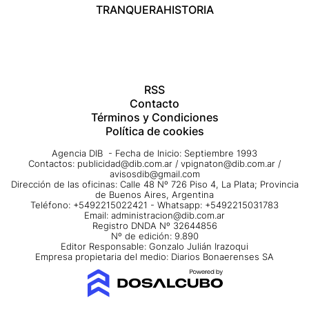
TRANQUERA
HISTORIA
RSS
Contacto
Términos y Condiciones
Política de cookies
Agencia DIB - Fecha de Inicio: Septiembre 1993
Contactos:
publicidad@dib.com.ar
/
vpignaton@dib.com.ar
/
avisosdib@gmail.com
Dirección de las oficinas: Calle 48 Nº 726 Piso 4, La Plata; Provincia
de Buenos Aires, Argentina
Teléfono: +5492215022421 - Whatsapp: +5492215031783
Email:
administracion@dib.com.ar
Registro DNDA Nº 32644856
Nº de edición: 9.890
Editor Responsable: Gonzalo Julián Irazoqui
Empresa propietaria del medio: Diarios Bonaerenses SA