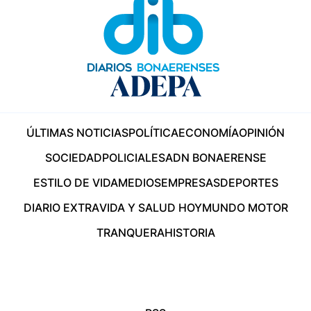
ÚLTIMAS NOTICIAS
POLÍTICA
ECONOMÍA
OPINIÓN
SOCIEDAD
POLICIALES
ADN BONAERENSE
ESTILO DE VIDA
MEDIOS
EMPRESAS
DEPORTES
DIARIO EXTRA
VIDA Y SALUD HOY
MUNDO MOTOR
TRANQUERA
HISTORIA