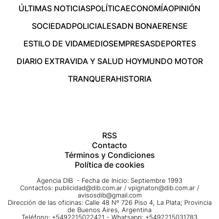
ÚLTIMAS NOTICIAS
POLÍTICA
ECONOMÍA
OPINIÓN
SOCIEDAD
POLICIALES
ADN BONAERENSE
ESTILO DE VIDA
MEDIOS
EMPRESAS
DEPORTES
DIARIO EXTRA
VIDA Y SALUD HOY
MUNDO MOTOR
TRANQUERA
HISTORIA
RSS
Contacto
Términos y Condiciones
Política de cookies
Agencia DIB - Fecha de Inicio: Septiembre 1993
Contactos:
publicidad@dib.com.ar
/
vpignaton@dib.com.ar
/
avisosdib@gmail.com
Dirección de las oficinas: Calle 48 Nº 726 Piso 4, La Plata; Provincia
de Buenos Aires, Argentina
Teléfono: +5492215022421 - Whatsapp: +5492215031783