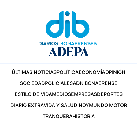
ÚLTIMAS NOTICIAS
POLÍTICA
ECONOMÍA
OPINIÓN
SOCIEDAD
POLICIALES
ADN BONAERENSE
ESTILO DE VIDA
MEDIOS
EMPRESAS
DEPORTES
DIARIO EXTRA
VIDA Y SALUD HOY
MUNDO MOTOR
TRANQUERA
HISTORIA