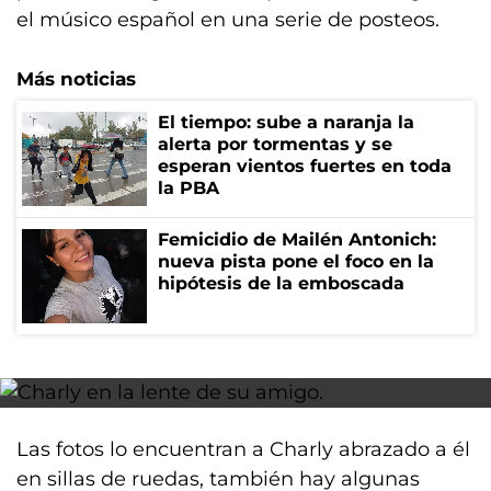
el músico español en una serie de posteos.
Más noticias
El tiempo: sube a naranja la
alerta por tormentas y se
esperan vientos fuertes en toda
la PBA
Femicidio de Mailén Antonich:
nueva pista pone el foco en la
hipótesis de la emboscada
Las fotos lo encuentran a Charly abrazado a él
en sillas de ruedas, también hay algunas