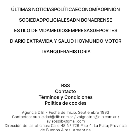
ÚLTIMAS NOTICIAS
POLÍTICA
ECONOMÍA
OPINIÓN
SOCIEDAD
POLICIALES
ADN BONAERENSE
ESTILO DE VIDA
MEDIOS
EMPRESAS
DEPORTES
DIARIO EXTRA
VIDA Y SALUD HOY
MUNDO MOTOR
TRANQUERA
HISTORIA
RSS
Contacto
Términos y Condiciones
Política de cookies
Agencia DIB - Fecha de Inicio: Septiembre 1993
Contactos:
publicidad@dib.com.ar
/
vpignaton@dib.com.ar
/
avisosdib@gmail.com
Dirección de las oficinas: Calle 48 Nº 726 Piso 4, La Plata; Provincia
de Buenos Aires, Argentina