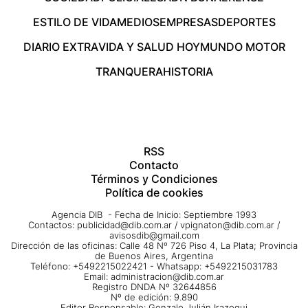
ESTILO DE VIDA
MEDIOS
EMPRESAS
DEPORTES
DIARIO EXTRA
VIDA Y SALUD HOY
MUNDO MOTOR
TRANQUERA
HISTORIA
RSS
Contacto
Términos y Condiciones
Política de cookies
Agencia DIB - Fecha de Inicio: Septiembre 1993
Contactos:
publicidad@dib.com.ar
/
vpignaton@dib.com.ar
/
avisosdib@gmail.com
Dirección de las oficinas: Calle 48 Nº 726 Piso 4, La Plata; Provincia
de Buenos Aires, Argentina
Teléfono: +5492215022421 - Whatsapp: +5492215031783
Email:
administracion@dib.com.ar
Registro DNDA Nº 32644856
Nº de edición: 9.890
Editor Responsable: Gonzalo Julián Irazoqui