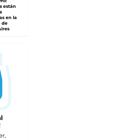
mil
s están
s
as en la
a de
ires
l
!
er,