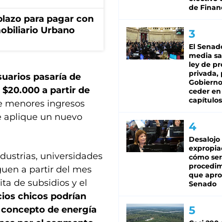
de Finan
lazo para pagar con
obiliario Urbano
El Senad
media sa
ley de p
privada, 
suarios pasaría de
Gobierno
 $20.000 a partir de
ceder en
capítulos
de menores ingresos
e aplique un nuevo
Desalojo
expropia
dustrias, universidades
cómo ser
procedi
eguen a partir del mes
que apro
ta de subsidios y el
Senado
ios chicos podrían
l concepto de energía