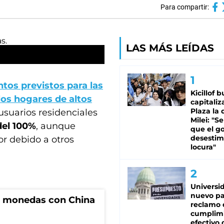
Para compartir:
LAS MÁS LEÍDAS
tos previstos para las
Kicillof 
 los hogares de altos
capitaliz
Plaza la 
usuarios residenciales
Milei: "S
del 100%
, aunque
que el g
desestim
or debido a otros
locura"
Universi
nuevo pa
e monedas con China
reclamo 
cumplim
efectivo 