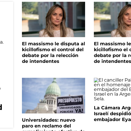
El massismo le disputa al
El massismo le
kicillofismo el control del
kicillofismo el 
debate por la relección
debate por la r
de intendentes
de intendente
o
d
La Cámara Arg
Israelí despidió
embajador Eyal
Universidades: nuevo
paro en reclamo del