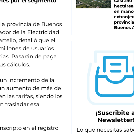
ones por el segmento
Casi 290 
hectárea
en mano
extranjer
provinci
 la provincia de Buenos
Buenos A
ador de la Electricidad
tello, detalló que el
millones de usuarios
rias. Pasarán de paga
us cálculos.
 un incremento de la
 un aumento de más de
 las tarifas, siendo los
n trasladar esa
¡Suscribite a
Newsletter
scripto en el registro
Lo que necesitas sab