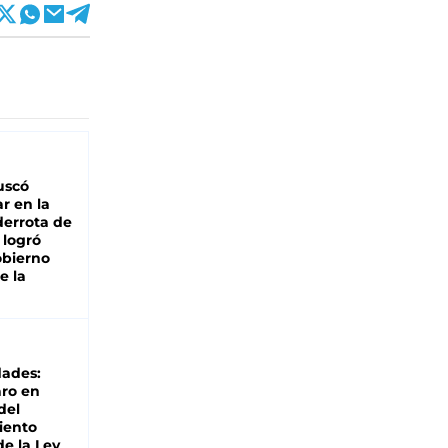
buscó
ar en la
derrota de
e logró
obierno
e la
dades:
ro en
del
iento
de la Ley