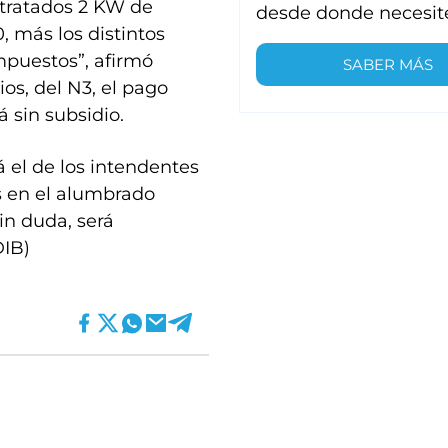
tratados 2 KW de
desde donde necesit
, más los distintos
mpuestos”, afirmó
SABER MÁS
os, del N3, el pago
 sin subsidio.
á el de los intendentes
 en el alumbrado
in duda, será
DIB)