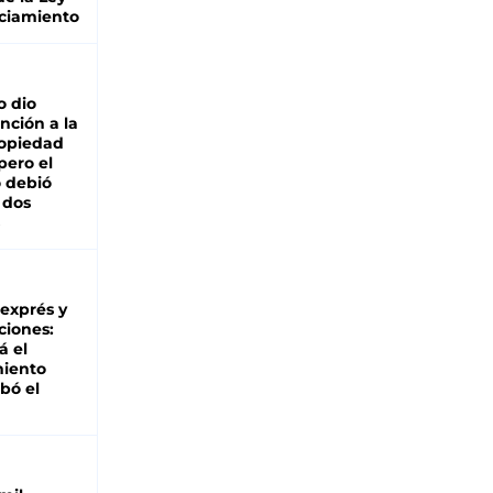
ciamiento
o dio
nción a la
ropiedad
pero el
 debió
 dos
 exprés y
ciones:
á el
miento
bó el