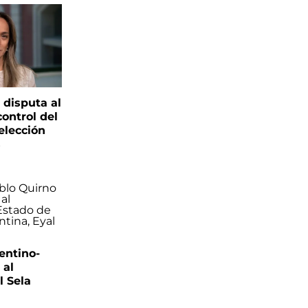
 disputa al
control del
elección
s
entino-
 al
 Sela