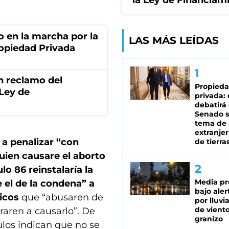
la Ley de Financiam
o en la marcha por la
LAS MÁS LEÍDAS
ropiedad Privada
n reclamo del
Propied
 Ley de
privada:
debatirá 
Senado s
tema de 
extranjer
 a penalizar “con
de tierra
quien causare el aborto
lo 86 reinstalaría la
Media pr
 el de la condena” a
bajo aler
ticos
que “abusaren de
por lluvi
de viento
raren a causarlo”. De
granizo
ulos indican que no se