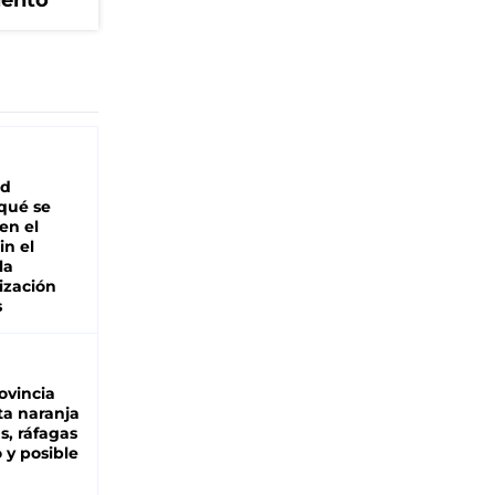
iento
ad
 qué se
en el
in el
la
ización
s
ovincia
ta naranja
as, ráfagas
 y posible