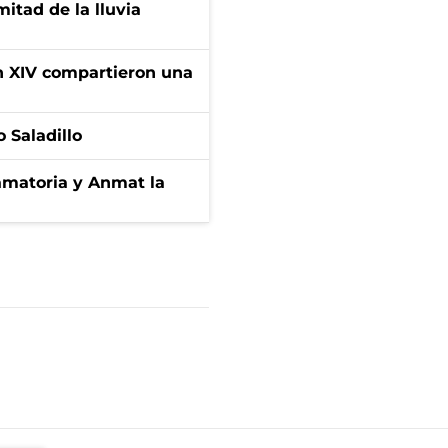
itad de la lluvia
ón XIV compartieron una
 Saladillo
amatoria y Anmat la