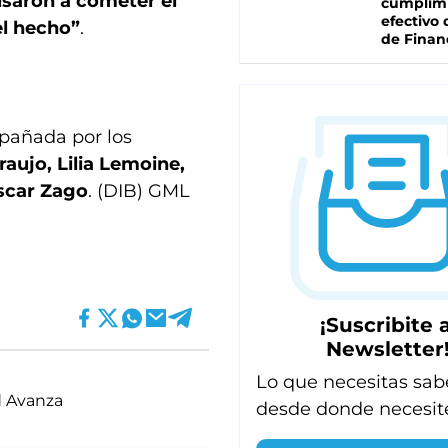
lsaron a cometer el
cumplim
efectivo 
el hecho”
.
de Finan
pañada por los
aujo, Lilia Lemoine,
Oscar Zago
. (DIB) GML
¡Suscribite a
Newsletter
Lo que necesitas sab
d Avanza
desde donde necesit