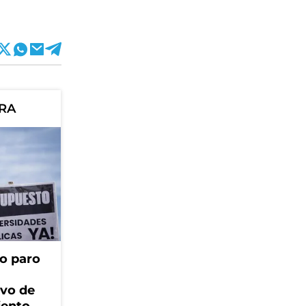
ORA
o paro
ivo de