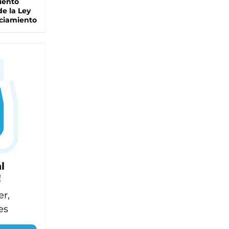
iento
de la Ley
ciamiento
l
!
er,
es