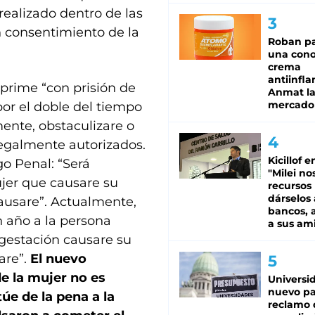
realizado dentro de las
 consentimiento de la
Roban pa
una cono
crema
antiinfla
eprime “con prisión de
Anmat la 
mercado
por el doble del tiempo
mente, obstaculizare o
legalmente autorizados.
Kicillof e
go Penal: “Será
"Milei no
ujer que causare su
recursos
dárselos 
causare”. Actualmente,
bancos, a
n año a la persona
a sus am
gestación causare su
are”.
El nuevo
e la mujer no es
Universi
nuevo pa
úe de la pena a la
reclamo 