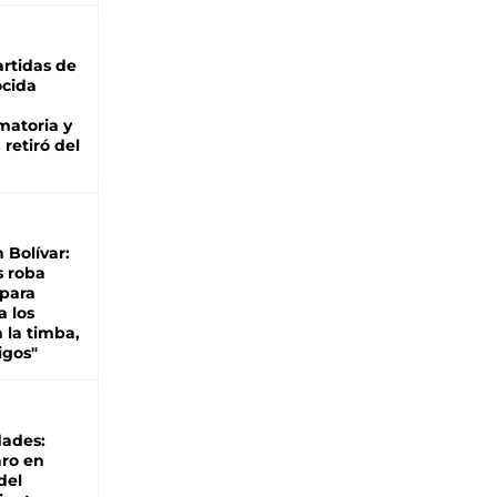
rtidas de
cida
matoria y
retiró del
n Bolívar:
s roba
 para
a los
 la timba,
igos"
dades:
ro en
del