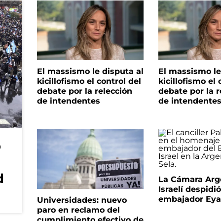
El massismo le disputa al
El massismo le
kicillofismo el control del
kicillofismo el 
debate por la relección
debate por la r
de intendentes
de intendente
o
d
La Cámara Arg
Israelí despidió
embajador Eyal
Universidades: nuevo
paro en reclamo del
cumplimiento efectivo de