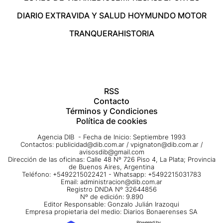
DIARIO EXTRA
VIDA Y SALUD HOY
MUNDO MOTOR
TRANQUERA
HISTORIA
RSS
Contacto
Términos y Condiciones
Política de cookies
Agencia DIB - Fecha de Inicio: Septiembre 1993
Contactos:
publicidad@dib.com.ar
/
vpignaton@dib.com.ar
/
avisosdib@gmail.com
Dirección de las oficinas: Calle 48 Nº 726 Piso 4, La Plata; Provincia
de Buenos Aires, Argentina
Teléfono: +5492215022421 - Whatsapp: +5492215031783
Email:
administracion@dib.com.ar
Registro DNDA Nº 32644856
Nº de edición: 9.890
Editor Responsable: Gonzalo Julián Irazoqui
Empresa propietaria del medio: Diarios Bonaerenses SA