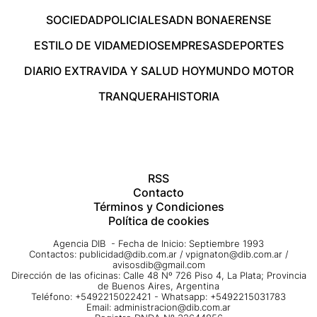
SOCIEDAD
POLICIALES
ADN BONAERENSE
ESTILO DE VIDA
MEDIOS
EMPRESAS
DEPORTES
DIARIO EXTRA
VIDA Y SALUD HOY
MUNDO MOTOR
TRANQUERA
HISTORIA
RSS
Contacto
Términos y Condiciones
Política de cookies
Agencia DIB - Fecha de Inicio: Septiembre 1993
Contactos:
publicidad@dib.com.ar
/
vpignaton@dib.com.ar
/
avisosdib@gmail.com
Dirección de las oficinas: Calle 48 Nº 726 Piso 4, La Plata; Provincia
de Buenos Aires, Argentina
Teléfono: +5492215022421 - Whatsapp: +5492215031783
Email:
administracion@dib.com.ar