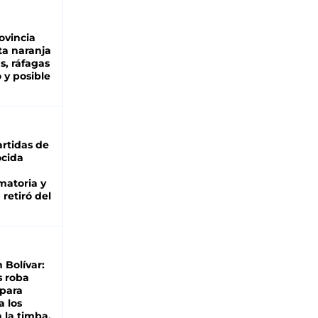
ovincia
ta naranja
as, ráfagas
 y posible
rtidas de
cida
matoria y
retiró del
n Bolívar:
s roba
 para
a los
 la timba,