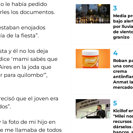
jo le había pedido
erles los documentos.
Media pr
bajo aler
por lluvi
 estaban enojados
de viento
a de la fiesta”.
granizo
sta y él no los deja
e dice ‘mami sabés que
Roban pa
una cono
ires en la joda que
crema
er para quilombo'”,
antiinfla
Anmat la 
mercado
ecisó que el joven era
dos”.
Kicillof e
"Milei no
 la foto de mi hijo en
recursos
dárselos 
que me llamaba de todos
bancos, a