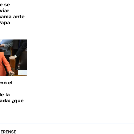
e se
viar
canía ante
 Papa
mó el
de la
ada: ¿qué
ERENSE