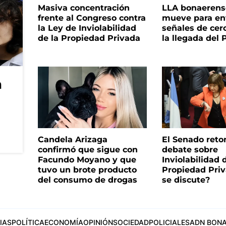
Masiva concentración
LLA bonaerens
frente al Congreso contra
mueve para en
la Ley de Inviolabilidad
señales de cer
de la Propiedad Privada
la llegada del
a
Candela Arizaga
El Senado reto
confirmó que sigue con
debate sobre
Facundo Moyano y que
Inviolabilidad 
tuvo un brote producto
Propiedad Priv
del consumo de drogas
se discute?
IAS
POLÍTICA
ECONOMÍA
OPINIÓN
SOCIEDAD
POLICIALES
ADN BONA