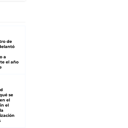
tro de
adelantó
o a
te el año
e
ad
 qué se
en el
in el
la
ización
s