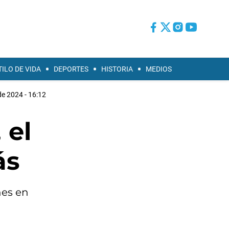
TILO DE VIDA
DEPORTES
HISTORIA
MEDIOS
de 2024 - 16:12
 el
ás
nes en