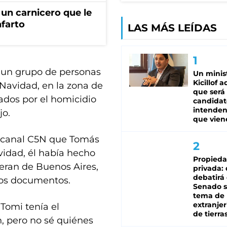
un carnicero que le
nfarto
LAS MÁS LEÍDAS
 un grupo de personas
Un minis
Kicillof 
 Navidad, en la zona de
que será
ados por el homicidio
candidat
intenden
jo.
que vien
l canal C5N que Tomás
idad, él había hecho
Propied
 eran de Buenos Aires,
privada:
debatirá 
los documentos.
Senado s
tema de 
extranjer
Tomi tenía el
de tierra
n, pero no sé quiénes