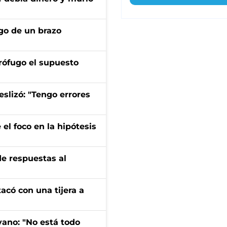
zgo de un brazo
rófugo el supuesto
eslizó: "Tengo errores
el foco en la hipótesis
de respuestas al
tacó con una tijera a
yano: "No está todo