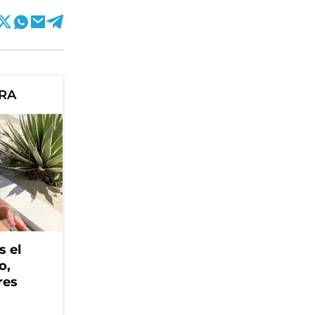
ORA
s el
o,
res