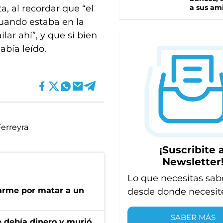
, al recordar que “el
a sus am
cuando estaba en la
ar ahí”, y que si bien
abía leído.
Ferreyra
¡Suscribite a
Newsletter
Lo que necesitas sab
darme por matar a un
desde donde necesit
SABER MÁS
e debía dinero y murió