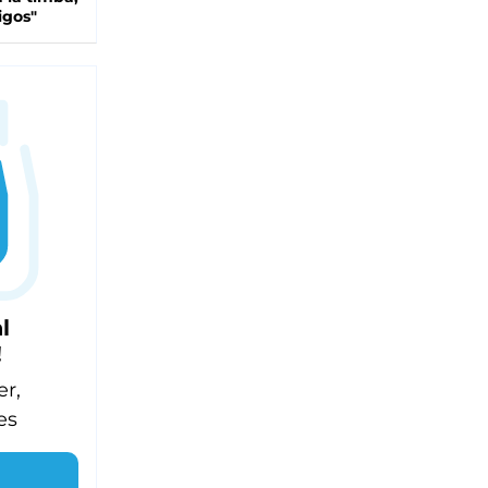
igos"
l
!
er,
es