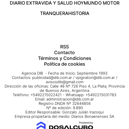
DIARIO EXTRA
VIDA Y SALUD HOY
MUNDO MOTOR
TRANQUERA
HISTORIA
RSS
Contacto
Términos y Condiciones
Política de cookies
Agencia DIB - Fecha de Inicio: Septiembre 1993
Contactos:
publicidad@dib.com.ar
/
vpignaton@dib.com.ar
/
avisosdib@gmail.com
Dirección de las oficinas: Calle 48 Nº 726 Piso 4, La Plata; Provincia
de Buenos Aires, Argentina
Teléfono: +5492215022421 - Whatsapp: +5492215031783
Email:
administracion@dib.com.ar
Registro DNDA Nº 32644856
Nº de edición: 9.890
Editor Responsable: Gonzalo Julián Irazoqui
Empresa propietaria del medio: Diarios Bonaerenses SA