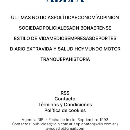
ÚLTIMAS NOTICIAS
POLÍTICA
ECONOMÍA
OPINIÓN
SOCIEDAD
POLICIALES
ADN BONAERENSE
ESTILO DE VIDA
MEDIOS
EMPRESAS
DEPORTES
DIARIO EXTRA
VIDA Y SALUD HOY
MUNDO MOTOR
TRANQUERA
HISTORIA
RSS
Contacto
Términos y Condiciones
Política de cookies
Agencia DIB - Fecha de Inicio: Septiembre 1993
Contactos:
publicidad@dib.com.ar
/
vpignaton@dib.com.ar
/
avisosdib@gmail.com